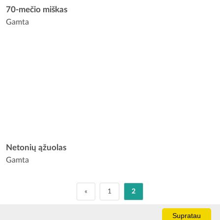
70-mečio miškas
Gamta
Netonių ąžuolas
Gamta
«
1
2
Supratau