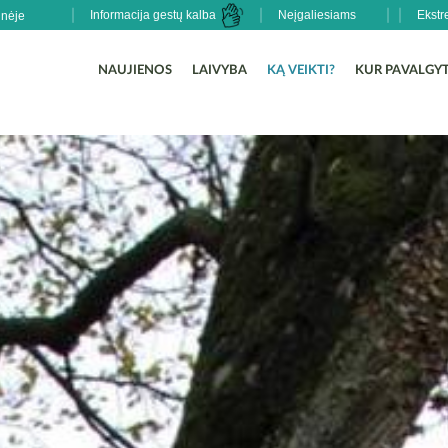
Informacija gestų kalba
Neįgaliesiams
Ekstr
NAUJIENOS
LAIVYBA
KĄ VEIKTI?
KUR PAVALGYT