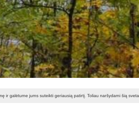
ir galėtume jums suteikti geriausią patirtį. Toliau naršydami šią svet
ieno storiu išsiskiriantis medis, 2005 m. paskelbtas Kauno ra
ts storiausias medis kairėje Kauno marių pakrantėje. Žiegž
0 metų. Medis geros būklės, gyvybingas, gražiai nuaugęs, p
 konglomeratų atodangas ar nusileisti šlaitu iki marių vanden
ant Nemuną buvo susisiekiama su upės slėnyje įsikūrusiais kaim