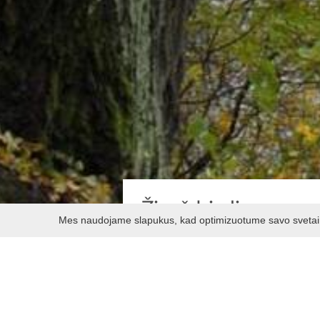
Žiegždrių liepa
Mes naudojame slapukus, kad optimizuotume savo svetainę 
Žiegždrių liepa – aukščiu ir kam
marių regioniniame parke. Tai pa
skersmuo 1,37 m, amžius virš 10
laiptais, kuriais galima pasiekti
vietoje. Šiuo keliu prieš užtvenki