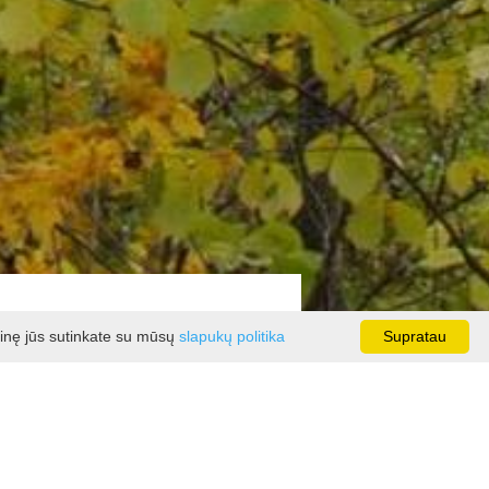
ainę jūs sutinkate su mūsų
slapukų politika
Supratau
jono gamtos paveldo objektu Kauno
drių liepos aukštis 25 m, kamieno
rie jo įrengtas medinis takas su
s. Auga seniai nebenaudojamo kelio
ais.