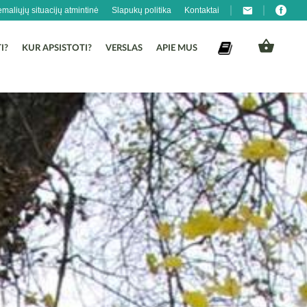
emaliųjų situacijų atmintinė
Slapukų politika
Kontaktai
I?
KUR APSISTOTI?
VERSLAS
APIE MUS