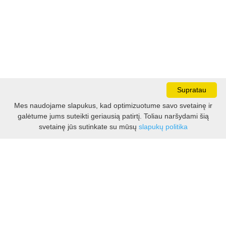
Supratau
Mes naudojame slapukus, kad optimizuotume savo svetainę ir
galėtume jums suteikti geriausią patirtį. Toliau naršydami šią
Darbo laikas:
svetainę jūs sutinkate su mūsų
slapukų politika
I - V 8.30 - 17.00 val.
VI -VII 10.00 - 16.00 val.
Kontaktai
VšĮ Kauno rajono turizmo ir verslo informacijos centras
Pilies takas 1, Raudondvaris 54127, Kauno r.
Įm.k. 303012249
Turizmo klausimais:
Tel. +370 37 548118