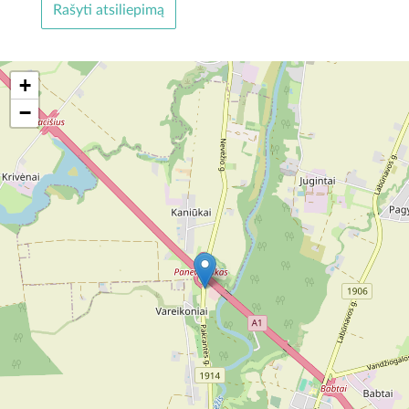
Rašyti atsiliepimą
+
−