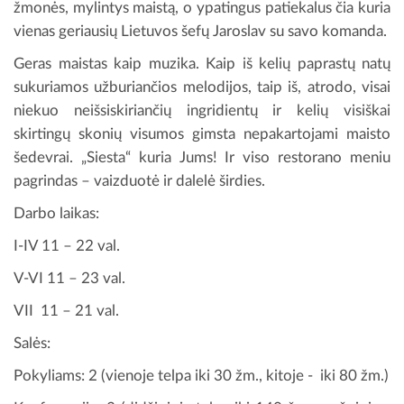
žmonės, mylintys maistą, o ypatingus patiekalus čia kuria
vienas geriausių Lietuvos šefų Jaroslav su savo komanda.
Geras maistas kaip muzika. Kaip iš kelių paprastų natų
sukuriamos užburiančios melodijos, taip iš, atrodo, visai
niekuo neišsiskiriančių ingridientų ir kelių visiškai
skirtingų skonių visumos gimsta nepakartojami maisto
šedevrai. „Siesta“ kuria Jums! Ir viso restorano meniu
pagrindas – vaizduotė ir dalelė širdies.
Darbo laikas:
I-IV 11 – 22 val.
V-VI 11 – 23 val.
VII 11 – 21 val.
Salės:
Pokyliams: 2 (vienoje telpa iki 30 žm., kitoje - iki 80 žm.)