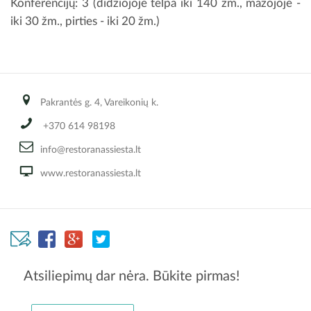
Konferencijų: 3 (didžiojoje telpa iki 140 žm., mažojoje -
iki 30 žm., pirties - iki 20 žm.)
Pakrantės g. 4, Vareikonių k.
+370 614 98198
info@restoranassiesta.lt
www.restoranassiesta.lt
Atsiliepimų dar nėra. Būkite pirmas!