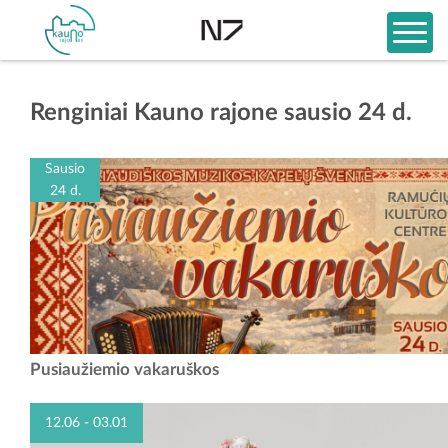
Renginiai Kauno rajone sausio 24 d.
Sausio
24 d.
Kviečiame į liaudiškos muzikos kapelų šventę!!! Visi, kurie išsiilgę
Pusiaužiemio vakaruškos
liaudiškos muzikos, susitikime Ramučių kultūros centre, kur
pasitiksime pusiaužiemį....
12.06 - 03.01