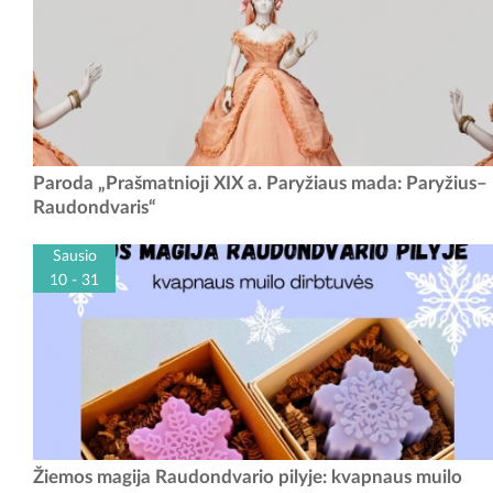
Nuo gruodžio 6 d. Kauno rajono muziejuje atidaroma
Paroda „Prašmatnioji XIX a. Paryžiaus mada: Paryžius–
paroda „Prašmatnioji XIX a. Paryžiaus mada: Paryžius–Raudondvaris“,
Raudondvaris“
pristatanti išskirtinius...
Sausio
10 - 31
Sausio mėnesio šeštadieniais (10, 17, 24, 31 d.) 10.00 val.
Žiemos magija Raudondvario pilyje: kvapnaus muilo