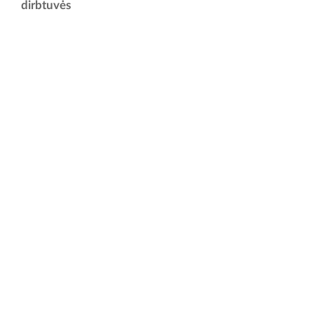
Raudondvario pilis kviečia į jaukias ir kūrybiškas dirbtuves, kuriose
dirbtuvės
kiekvienas dalyvis susikurs savo kvapnų,...