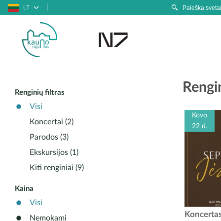
LT
Rengi
Renginių filtras
Visi
Kovo
Koncertai (2)
22 d.
Parodos (3)
Ekskursijos (1)
Kiti renginiai (9)
Kaina
Visi
Kovo 22 di
Koncertas
Nemokami