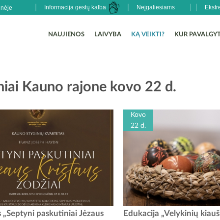
Informacija gestų kalba
Neįgaliesiams
Ekstr
NAUJIENOS
LAIVYBA
KĄ VEIKTI?
KUR PAVALGYT
niai Kauno rajone kovo 22 d.
Kovo
22 d.
eną Garliavos Švč. Trejybės bažnyčioje
Kviečiame į jau tradicija tap
 „Septyni paskutiniai Jėzaus
Edukacija „Velykinių kiauš