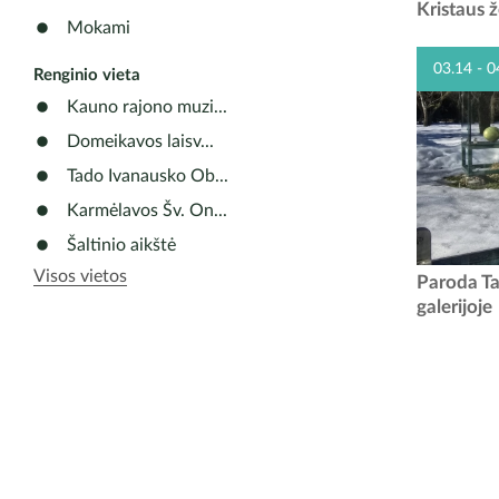
skambės
Kristaus ž
muzikos k
Mokami
03.14 - 0
Renginio vieta
Kauno rajono muzi...
Domeikavos laisv...
Tado Ivanausko Ob...
Karmėlavos Šv. On...
Šaltinio aikštė
Visos vietos
Pavasarėja
Paroda T
paliko sta
galerijoje
iš Tado 