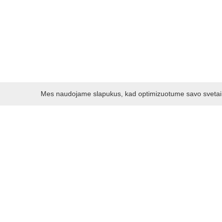
Mes naudojame slapukus, kad optimizuotume savo svetainę 
Darbo laikas:
I - V 8.30 - 17.00 val.
VI -VII 10.00 - 16.00 val.
Kontaktai
VšĮ Kauno rajono turizmo ir verslo informacijos centras
Pilies takas 1, Raudondvaris 54127, Kauno r.
Įm.k. 303012249