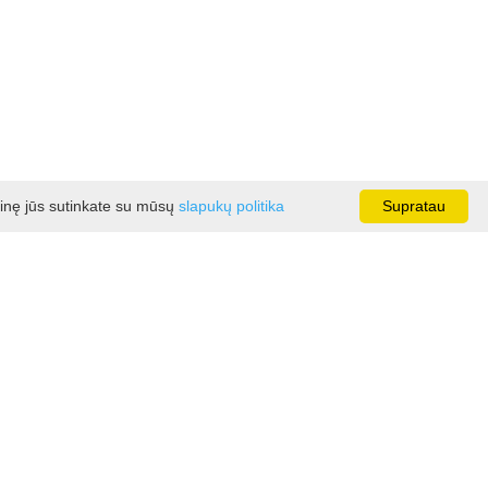
ainę jūs sutinkate su mūsų
slapukų politika
Supratau