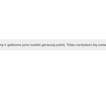
ir galėtume jums suteikti geriausią patirtį. Toliau naršydami šią svet