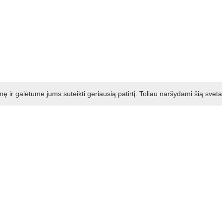
ir galėtume jums suteikti geriausią patirtį. Toliau naršydami šią svet