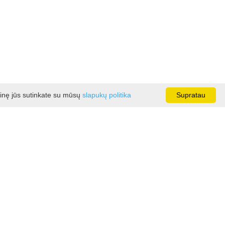
ainę jūs sutinkate su mūsų
slapukų politika
Supratau