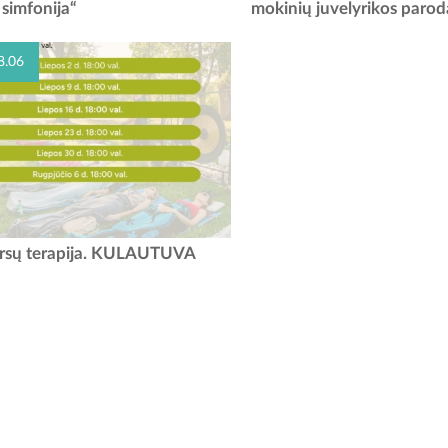
imfonija“, skirtas Kanklių metų
kviečia į Menų ir dizaino mokym
simfonija“
mokinių juvelyrikos parod
ui. Nepakartojama muzika, vandens ir
juvelyrikos parodą. Ši paroda 
 atmosfera kvies patirti išskirtinį...
jaunosios kartos kūrybinį pasa
8.06
rsų terapija. KULAUTUVA