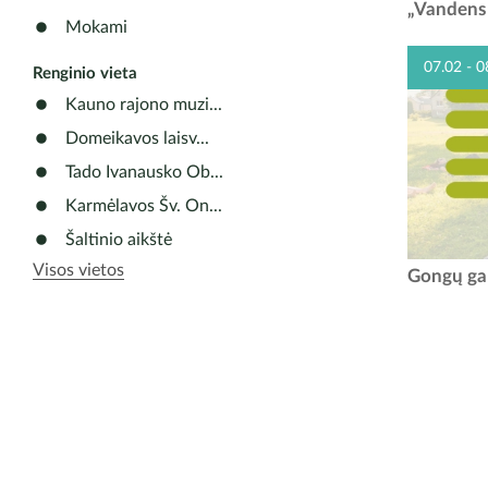
s
„Vandens 
paminėjim
Mokami
vakaro
07.02 - 0
Renginio vieta
Kauno rajono muzi...
Domeikavos laisv...
Tado Ivanausko Ob...
Karmėlavos Šv. On...
Šaltinio aikštė
Visos vietos
Gongų ga