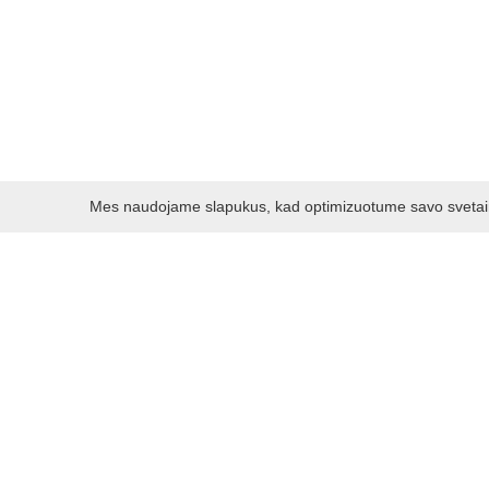
Mes naudojame slapukus, kad optimizuotume savo svetainę 
Darbo laikas:
I - V 8.30 - 17.00 val.
VI -VII 10.00 - 16.00 val.
Kontaktai
VšĮ Kauno rajono turizmo ir verslo informacijos centras
Pilies takas 1, Raudondvaris 54127, Kauno r.
Įm.k. 303012249