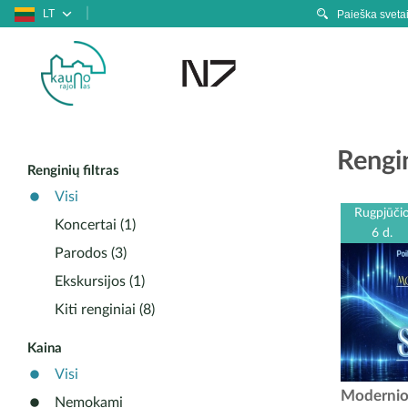
LT
Rengin
Renginių filtras
Visi
Rugpjūči
Koncertai (1)
6 d.
Parodos (3)
Ekskursijos (1)
Kiti renginiai (8)
Kaina
Visi
Modern
Modernios
Nemokami