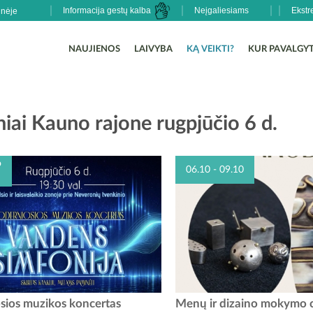
Informacija gestų kalba
Neįgaliesiams
Ekstr
NAUJIENOS
LAIVYBA
KĄ VEIKTI?
KUR PAVALGYT
iai Kauno rajone rugpjūčio 6 d.
o
06.10 - 09.10
iosios muzikos koncertas „Vandens
Nuo birželio 10 d. Babtų krašt
ios muzikos koncertas
Menų ir dizaino mokymo 