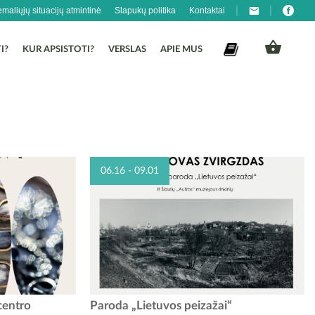
emaliųjų situacijų atmintinė
Slapukų politika
Kontaktai
I?
KUR APSISTOTI?
VERSLAS
APIE MUS
06.16 - 09.01
otyros muziejus
Raudondvario pilyje įsikūrusiame Kauno rajono
centro
Paroda „Lietuvos peizažai“