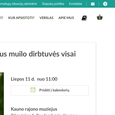
emaliųjų situacijų atmintinė
Slapukų politika
Kontaktai
I?
KUR APSISTOTI?
VERSLAS
APIE MUS
us muilo dirbtuvės visai
Liepos 11 d. nuo 11:00
Pridėti į kalendorių
Kauno rajono muziejus