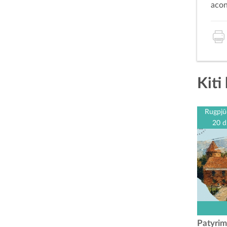
aco
Kiti 
Rugpjū
20 d
Kauno r
centr
Patyrim