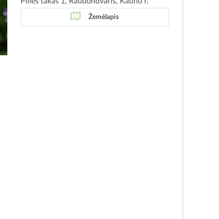
Pilies takas 1, Raudondvaris, Kauno r.
Žemėlapis
r
,
r
o
r
s
a