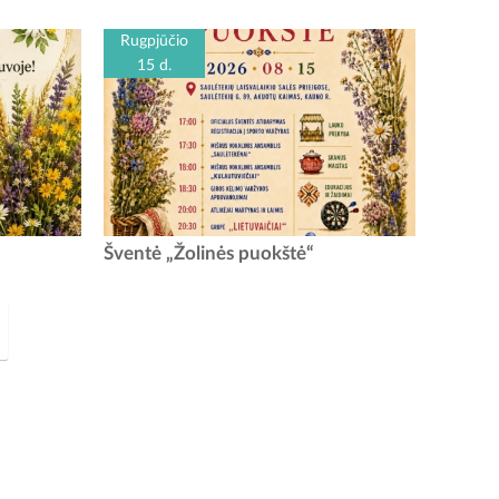
siuosius ne
misteriją „KOTRYNA“, kuri vyks Karmėlavos
ai paminėti
Šv. Onos bažnyčios...
Rugpjūčio
15 d.
gpjūčio 15
Žolinės puokštė Rugpjūčio 15-ąją bus gera
Šventė „Žolinės puokštė“
štuvos Šv.
proga padėti darbus į šalį ir susitikti visam
-...
kraštui. Saulėtekių laisvalaikio salės prieigose
vyks Vilkijos...