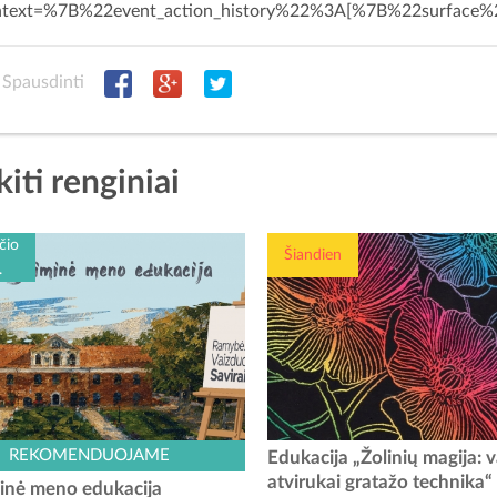
ntext=%7B%22event_action_history%22%3A[%7B%22surf
Spausdinti
kiti renginiai
čio
Šiandien
.
ajono turizmo ir verslo informacijos
Ar žinojote, kad po paslapting
REKOMENDUOJAME
Edukacija „Žolinių magija: 
as kviečia išbandyti naują veiklą –
sluoksniu gali slėptis spalvingiausi
atvirukai gratažo technika“
inė meno edukacija