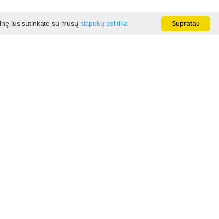
ainę jūs sutinkate su mūsų
slapukų politika
Supratau