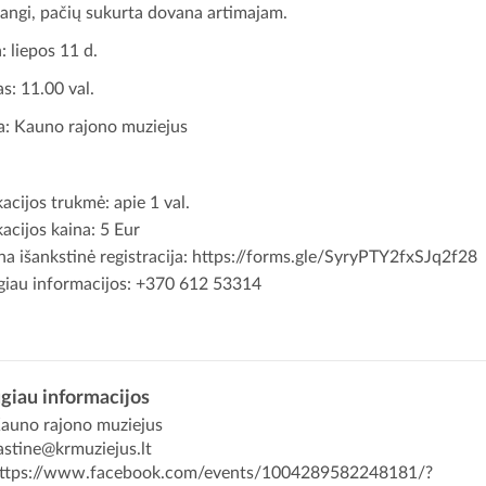
angi, pačių sukurta dovana artimajam.
: liepos 11 d.
as: 11.00 val.
a: Kauno rajono muziejus
acijos trukmė: apie 1 val.
acijos kaina: 5 Eur
na išankstinė registracija:
https://forms.gle/SyryPTY2fxSJq2f28
iau informacijos: +370 612 53314
giau informacijos
auno rajono muziejus
astine@krmuziejus.lt
ttps://www.facebook.com/events/1004289582248181/?