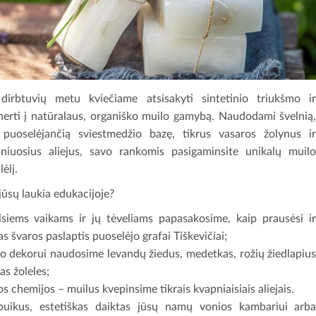
dirbtuvių metu kviečiame atsisakyti sintetinio triukšmo i
nerti į natūralaus, organiško muilo gamybą. Naudodami švelnią
puoselėjančią sviestmedžio bazę, tikrus vasaros žolynus i
niuosius aliejus, savo rankomis pasigaminsite unikalų muil
ėlį.
jūsų laukia edukacijoje?
siems vaikams ir jų tėveliams papasakosime, kaip prausėsi i
as švaros paslaptis puoselėjo grafai Tiškevičiai;
o dekorui naudosime levandų žiedus, medetkas, rožių žiedlapiu
tas žoleles;
os chemijos – muilus kvepinsime tikrais kvapniaisiais aliejais.
puikus, estetiškas daiktas jūsų namų vonios kambariui arb