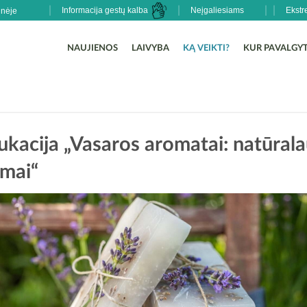
Informacija gestų kalba
Neįgaliesiams
Ekstr
NAUJIENOS
LAIVYBA
KĄ VEIKTI?
KUR PAVALGYT
ukacija „Vasaros aromatai: natūrala
imai“