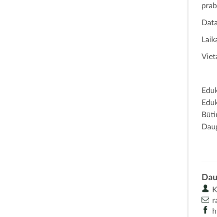
prab
Data
Laik
Viet
Eduk
Eduk
Būti
Daug
Dau
K
r
h