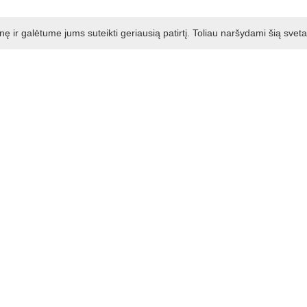
ir galėtume jums suteikti geriausią patirtį. Toliau naršydami šią svet