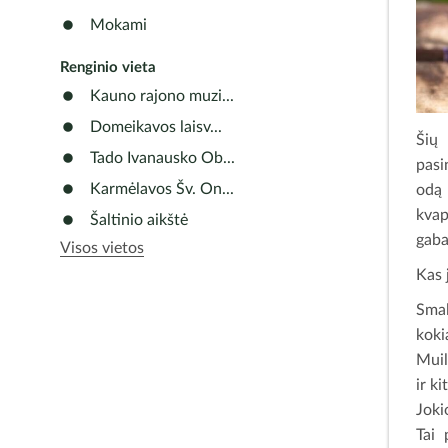
Mokami
Renginio vieta
Kauno rajono muzi...
Domeikavos laisv...
Šių 
Tado Ivanausko Ob...
pasi
Karmėlavos Šv. On...
odą 
kvap
Šaltinio aikštė
gabal
Visos vietos
Kas 
Smal
koki
Muil
ir ki
Joki
Tai 