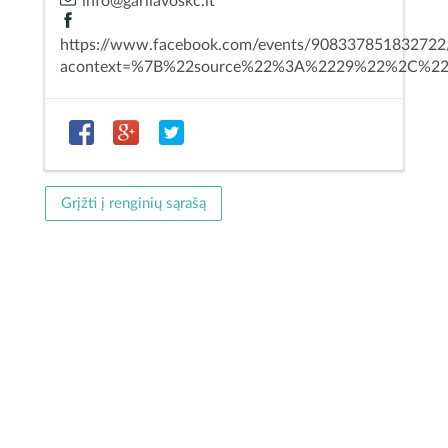
info@garliavoskc.lt
https://www.facebook.com/events/908337851832722
acontext=%7B%22source%22%3A%2229%22%2C%22ref_n
Grįžti į renginių sąrašą