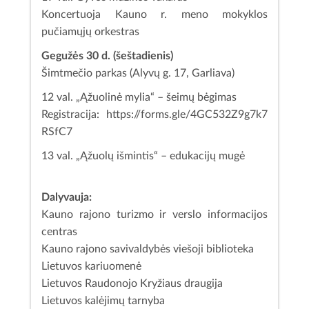
Koncertuoja Kauno r. meno mokyklos
pučiamųjų orkestras
Gegužės 30 d. (šeštadienis)
Šimtmečio parkas (Alyvų g. 17, Garliava)
12 val. „Ąžuolinė mylia“ – šeimų bėgimas
Registracija: https://forms.gle/4GC532Z9g7k7
RSfC7
13 val. „Ąžuolų išmintis“ – edukacijų mugė
Dalyvauja:
Kauno rajono turizmo ir verslo informacijos
centras
Kauno rajono savivaldybės viešoji biblioteka
Lietuvos kariuomenė
Lietuvos Raudonojo Kryžiaus draugija
Lietuvos kalėjimų tarnyba