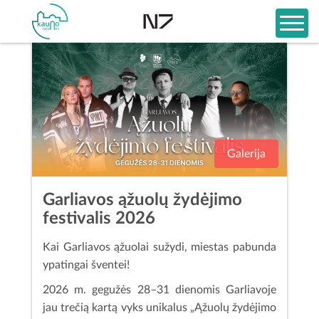
Galerija
Garliavos ąžuolų žydėjimo
festivalis 2026
Kai Garliavos ąžuolai sužydi, miestas pabunda
ypatingai šventei!
2026 m. gegužės 28–31 dienomis Garliavoje
jau trečią kartą vyks unikalus „Ąžuolų žydėjimo