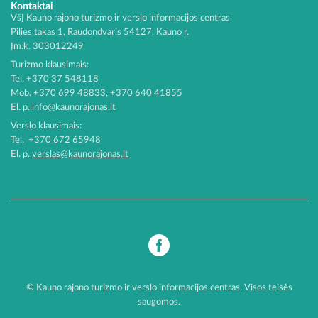
Kontaktai
VšĮ Kauno rajono turizmo ir verslo informacijos centras
Pilies takas 1, Raudondvaris 54127, Kauno r.
Įm.k. 303012249
Turizmo klausimais:
Tel. +370 37 548118
Mob. +370 699 48833, +370 640 41855
El. p.
info@kaunorajonas.lt
Verslo klausimais:
Tel. +370 672 65948
El. p.
verslas@kaunorajonas.lt
© Kauno rajono turizmo ir verslo informacijos centras. Visos teisės
saugomos.