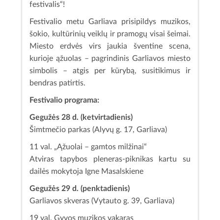
festivalis“!
Festivalio metu Garliava prisipildys muzikos,
šokio, kultūrinių veiklų ir pramogų visai šeimai.
Miesto erdvės virs jaukia šventine scena,
kurioje ąžuolas – pagrindinis Garliavos miesto
simbolis – atgis per kūrybą, susitikimus ir
bendras patirtis.
Festivalio programa:
Gegužės 28 d. (ketvirtadienis)
Šimtmečio parkas (Alyvų g. 17, Garliava)
11 val. „Ąžuolai – gamtos milžinai“
Atviras tapybos pleneras-piknikas kartu su
dailės mokytoja Igne Masalskiene
Gegužės 29 d. (penktadienis)
Garliavos skveras (Vytauto g. 39, Garliava)
19 val. Gyvos muzikos vakaras