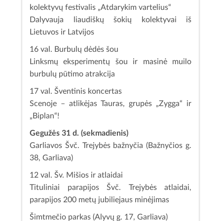
kolektyvų festivalis „Atdarykim vartelius“
Dalyvauja liaudiškų šokių kolektyvai iš
Lietuvos ir Latvijos
16 val. Burbulų dėdės šou
Linksmų eksperimentų šou ir masinė muilo
burbulų pūtimo atrakcija
17 val. Šventinis koncertas
Scenoje – atlikėjas Tauras, grupės „Zygga“ ir
„Biplan“!
Gegužės 31 d. (sekmadienis)
Garliavos Švč. Trejybės bažnyčia (Bažnyčios g.
38, Garliava)
12 val. Šv. Mišios ir atlaidai
Tituliniai parapijos Švč. Trejybės atlaidai,
parapijos 200 metų jubiliejaus minėjimas
Šimtmečio parkas (Alyvų g. 17, Garliava)