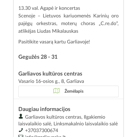
13.30 val. Agapė ir koncertas
Scenoje – Lietuvos kariuomenės Karinių oro
pajėgų orkestras, moterų choras „C.re.do“,
atlikėjas Liudas Mikalauskas
Pasitikite vasarą kartu Garliavoje!
Gegužės 28 - 31
Garliavos kultūros centras
Vasario 16-osios g., 8, Garliava
Žemėlapis
Daugiau informacijos
Garliavos kultūros centras, Ilgakiemio
laisvalaikio salė, Linksmakalnio laisvalaikio salė
+37037300674