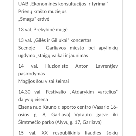
UAB „Ekonominės konsultacijos ir tyrimai“
Prienų krašto muziejus
„Smagu“ erdvė
13 val. Prekybinė mugė
13 val. „Gilės ir Giliukai“ koncertas
Scenoje – Garliavos miesto bei apylinkių
ugdymo įstaigų vaikai ir jaunimas
14 val. Iliuzionisto Anton Lavrentjev
pasirodymas
Magijos šou visai šeimai
14.30 val. Festivalio „Atdarykim vartelius“
dalyvių eisena
Eisena nuo Kauno r. sporto centro (Vasario 16-
osios g. 8, Garliava) Vytauto gatve iki
Šimtmečio parko (Alyvų g. 17, Garliava)
15 val. XX respublikinis liaudies šokių