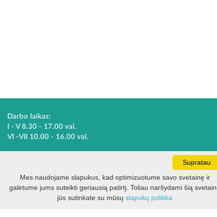
Darbo laikas:
I - V 8.30 - 17.00 val.
VI -VII 10.00 - 16.00 val.
Supratau
Kontaktai
Mes naudojame slapukus, kad optimizuotume savo svetainę ir
VšĮ Kauno rajono turizmo ir verslo informacijos centras
galėtume jums suteikti geriausią patirtį. Toliau naršydami šią svetai
Pilies takas 1, Raudondvaris 54127, Kauno r.
Įm.k. 303012249
jūs sutinkate su mūsų
slapukų politika
Turizmo klausimais: