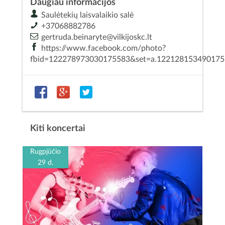
Daugiau informacijos
Saulėtekių laisvalaikio salė
+37068882786
gertruda.beinaryte@vilkijoskc.lt
https://www.facebook.com/photo?
fbid=122278973030175583&set=a.12212815349017
Kiti koncertai
Rugpjūčio
29 d.