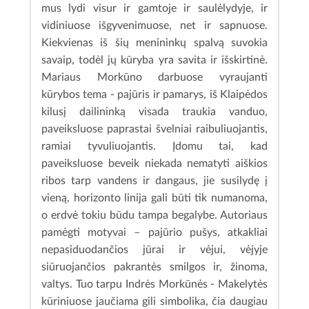
mus lydi visur ir gamtoje ir saulėlydyje, ir
vidiniuose išgyvenimuose, net ir sapnuose.
Kiekvienas iš šių menininkų spalvą suvokia
savaip, todėl jų kūryba yra savita ir išskirtinė.
Mariaus Morkūno darbuose vyraujanti
kūrybos tema - pajūris ir pamarys, iš Klaipėdos
kilusį dailininką visada traukia vanduo,
paveiksluose paprastai švelniai raibuliuojantis,
ramiai tyvuliuojantis. Įdomu tai, kad
paveiksluose beveik niekada nematyti aiškios
ribos tarp vandens ir dangaus, jie susilydę į
vieną, horizonto linija gali būti tik numanoma,
o erdvė tokiu būdu tampa begalybe. Autoriaus
pamėgti motyvai – pajūrio pušys, atkakliai
nepasiduodančios jūrai ir vėjui, vėjyje
siūruojančios pakrantės smilgos ir, žinoma,
valtys. Tuo tarpu Indrės Morkūnės - Makelytės
kūriniuose jaučiama gili simbolika, čia daugiau