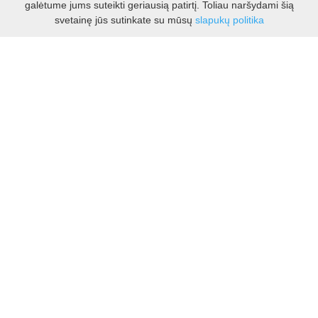
galėtume jums suteikti geriausią patirtį. Toliau naršydami šią
Darbo laikas:
svetainę jūs sutinkate su mūsų
slapukų politika
I - V 8.30 - 17.00 val.
VI -VII 10.00 - 16.00 val.
Kontaktai
VšĮ Kauno rajono turizmo ir verslo informacijos centras
Pilies takas 1, Raudondvaris 54127, Kauno r.
Įm.k. 303012249
Turizmo klausimais:
Tel. +370 37 548118
Mob. +370 699 48833, +370 640 41855
El. p.
info@kaunorajonas.lt
Verslo klausimais:
Tel. +370 672 65948
El. p.
verslas@kaunorajonas.lt