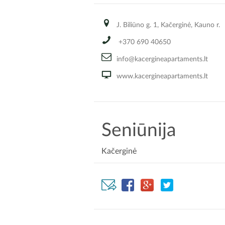
J. Biliūno g. 1, Kačerginė, Kauno r.
+370 690 40650
info@kacergineapartaments.lt
www.kacergineapartaments.lt
Seniūnija
Kačerginė