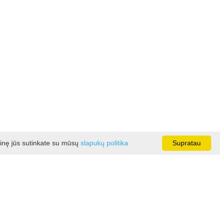
ainę jūs sutinkate su mūsų
slapukų politika
Supratau