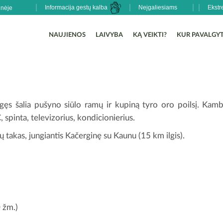
Informacija gestų kalba
Neįgaliesiams
Ekstr
NAUJIENOS
LAIVYBA
KĄ VEIKTI?
KUR PAVALGYT
gęs šalia pušyno siūlo ramų ir kupiną tyro oro poilsį. Kambar
spinta, televizorius, kondicionierius.
ų takas, jungiantis Kačerginę su Kaunu (15 km ilgis).
0 žm.)