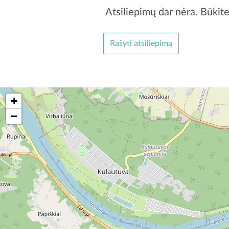
Atsiliepimų dar nėra. Būkite
Rašyti atsiliepimą
+
−