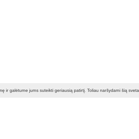
ir galėtume jums suteikti geriausią patirtį. Toliau naršydami šią svet