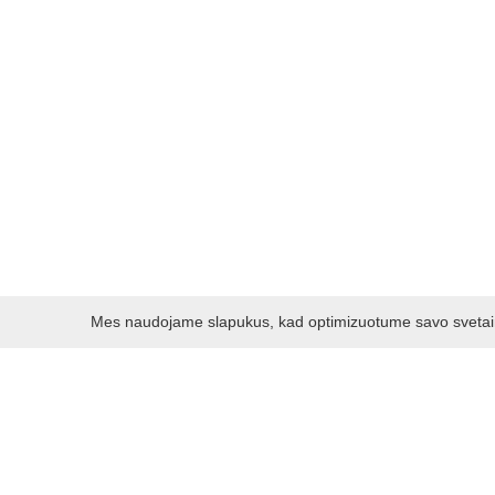
Mes naudojame slapukus, kad optimizuotume savo svetainę 
Darbo laikas:
I - V 8.30 - 17.00 val.
VI -VII 10.00 - 16.00 val.