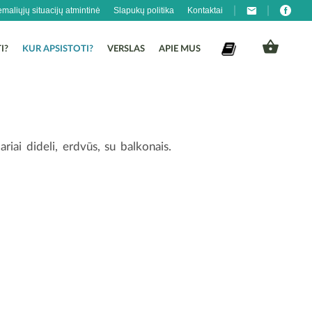
emaliųjų situacijų atmintinė
Slapukų politika
Kontaktai
I?
KUR APSISTOTI?
VERSLAS
APIE MUS
iai dideli, erdvūs, su balkonais.