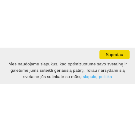
Supratau
Mes naudojame slapukus, kad optimizuotume savo svetainę ir
galėtume jums suteikti geriausią patirtį. Toliau naršydami šią
Darbo laikas:
svetainę jūs sutinkate su mūsų
slapukų politika
I - V 8.30 - 17.00 val.
VI -VII 10.00 - 16.00 val.
Kontaktai
VšĮ Kauno rajono turizmo ir verslo informacijos centras
Pilies takas 1, Raudondvaris 54127, Kauno r.
Įm.k. 303012249
Turizmo klausimais:
Tel. +370 37 548118