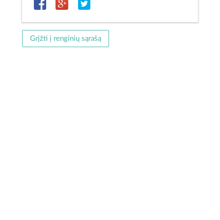
Grįžti į renginių sąrašą