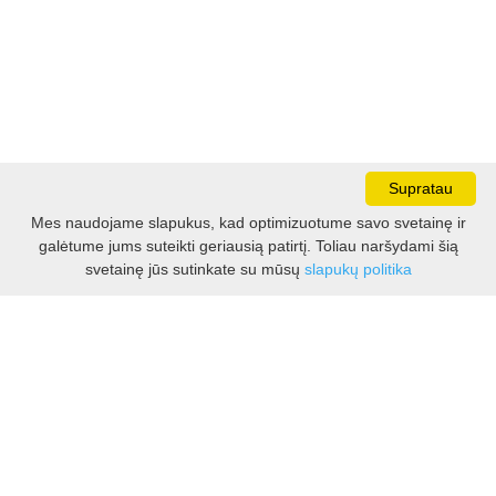
Supratau
Mes naudojame slapukus, kad optimizuotume savo svetainę ir
galėtume jums suteikti geriausią patirtį. Toliau naršydami šią
Darbo laikas:
svetainę jūs sutinkate su mūsų
slapukų politika
I - V 8.30 - 17.00 val.
VI -VII 10.00 - 16.00 val.
Kontaktai
VšĮ Kauno rajono turizmo ir verslo informacijos centras
Pilies takas 1, Raudondvaris 54127, Kauno r.
Įm.k. 303012249
Turizmo klausimais:
Tel. +370 37 548118