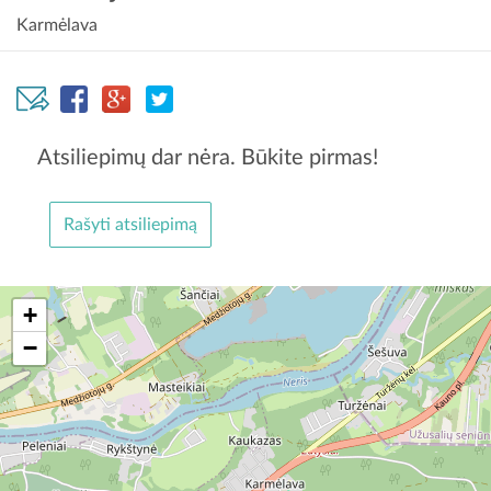
Karmėlava
Atsiliepimų dar nėra. Būkite pirmas!
Rašyti atsiliepimą
+
−