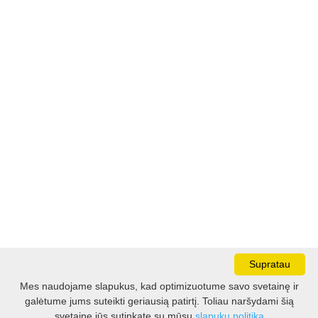
Supratau
Mes naudojame slapukus, kad optimizuotume savo svetainę ir
galėtume jums suteikti geriausią patirtį. Toliau naršydami šią
Darbo laikas:
svetainę jūs sutinkate su mūsų
slapukų politika
I - V 8.30 - 17.00 val.