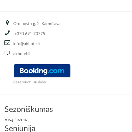
Oro uosto g. 2, Karmėlava
+370 691 70775
info@airhotel.lt
airhotel.lt
Rezervuoti jau dabar
Sezoniškumas
Visą sezoną
Seniūnija