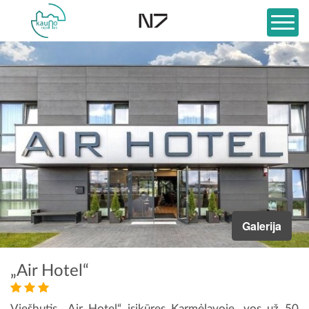
Galerija
„Air Hotel“
Viešbutis „Air Hotel“ įsikūręs Karmėlavoje, vos už 50