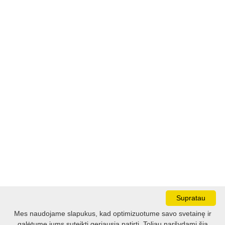
Supratau
Mes naudojame slapukus, kad optimizuotume savo svetainę ir
galėtume jums suteikti geriausią patirtį. Toliau naršydami šią
Darbo laikas: