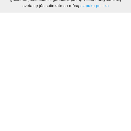
svetainę jūs sutinkate su mūsų
slapukų politika
I - V 8.30 - 17.00 val.
VI -VII 10.00 - 16.00 val.
Kontaktai
VšĮ Kauno rajono turizmo ir verslo informacijos centras
Pilies takas 1, Raudondvaris 54127, Kauno r.
Įm.k. 303012249
Turizmo klausimais:
Tel. +370 37 548118
Mob. +370 699 48833, +370 640 41855
El. p.
info@kaunorajonas.lt
Verslo klausimais:
Tel. +370 672 65948
El. p.
verslas@kaunorajonas.lt