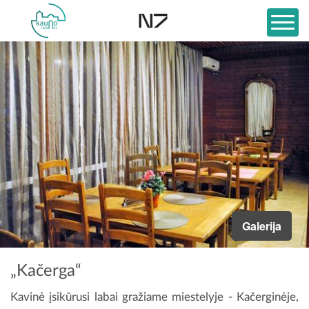
Galerija
„Kačerga“
Kavinė įsikūrusi labai gražiame miestelyje - Kačerginėje,