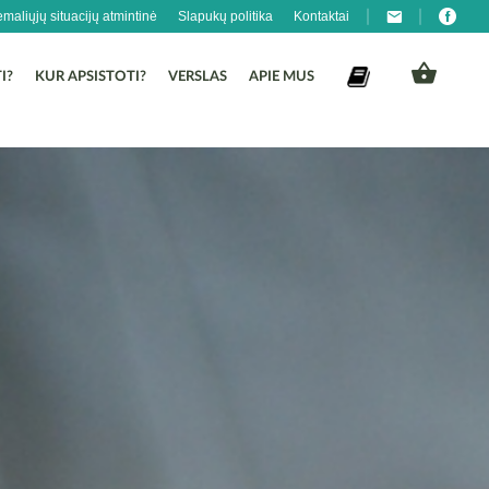
emaliųjų situacijų atmintinė
Slapukų politika
Kontaktai
I?
KUR APSISTOTI?
VERSLAS
APIE MUS