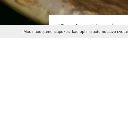
Jūsų šventė su kera
Mes naudojame slapukus, kad optimizuotume savo svetainę 
Artėja gimtadienis, mergvakaris a
Atvykite į dirbtuves ir eksperime
Užsiėmimą praveda keramikai Vaiv
Susipažinsite su keramikos gamybos
išdegami. Vienas iš gaminių ne tik 
Trukmė: 3 val.
Kaina: vaikui 10-15 €, suaugusia
Į kainą įeina:
Lipdymas iš molio ir pats molis,