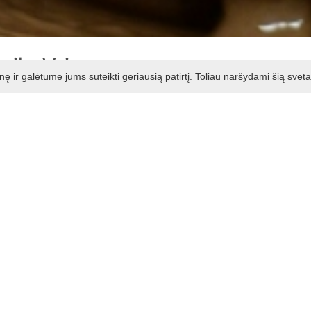
mike Vaiva
ir galėtume jums suteikti geriausią patirtį. Toliau naršydami šią svet
r kita šventė? Švęskite keramikos studijoj Zapyškio miške!
ntuokite žiesdami, lipdydami, piešdami bei sužinokite kaip m
a ir Gintaras.
 procesais: virveline technika, žiedimu, glazūravimu, degimu.
išdegamas, bet ir išglazūruojamas spalvota glazūra. Būsite pavai
m 20-25 €