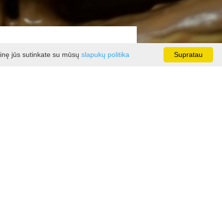
ainę jūs sutinkate su mūsų
slapukų politika
Supratau
olis tampa kažkuo nauju.
 Visi kūriniai vėliau bus
šinti arbata ir sausainiais.