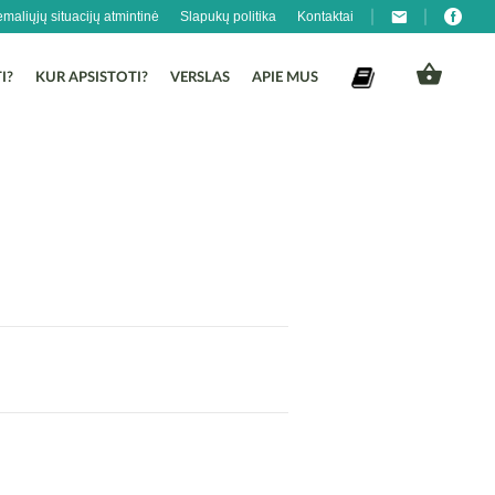
emaliųjų situacijų atmintinė
Slapukų politika
Kontaktai
I?
KUR APSISTOTI?
VERSLAS
APIE MUS