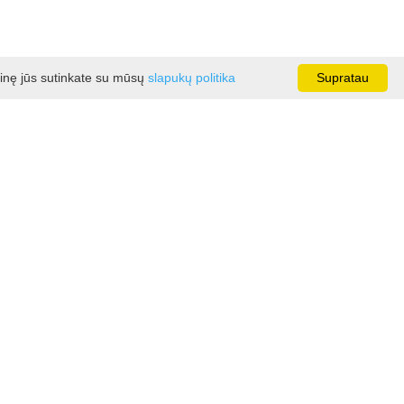
ainę jūs sutinkate su mūsų
slapukų politika
Supratau