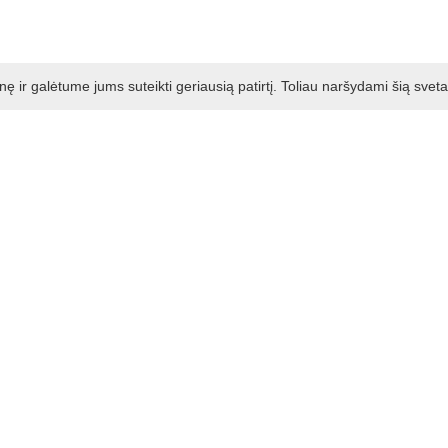
ir galėtume jums suteikti geriausią patirtį. Toliau naršydami šią svet