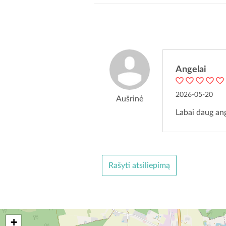
Angelai
2026-05-20
Aušrinė
Labai daug ang
Rašyti atsiliepimą
+