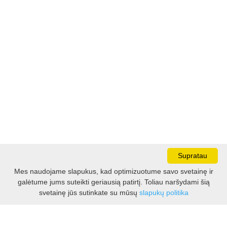
Supratau
Mes naudojame slapukus, kad optimizuotume savo svetainę ir
galėtume jums suteikti geriausią patirtį. Toliau naršydami šią
Darbo laikas:
svetainę jūs sutinkate su mūsų
slapukų politika
I - V 8.30 - 17.00 val.
VI -VII 10.00 - 16.00 val.