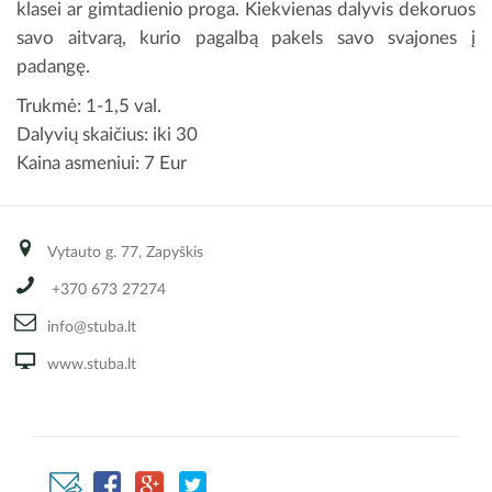
klasei ar gimtadienio proga. Kiekvienas dalyvis dekoruos
savo aitvarą, kurio pagalbą pakels savo svajones į
padangę.
Trukmė: 1-1,5 val.
Dalyvių skaičius: iki 30
Kaina asmeniui: 7 Eur
Vytauto g. 77, Zapyškis
+370 673 27274
info@stuba.lt
www.stuba.lt