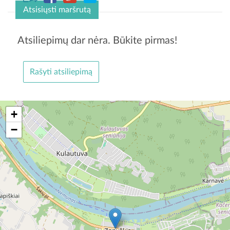
Atsisiųsti maršrutą
Atsiliepimų dar nėra. Būkite pirmas!
Rašyti atsiliepimą
+
−