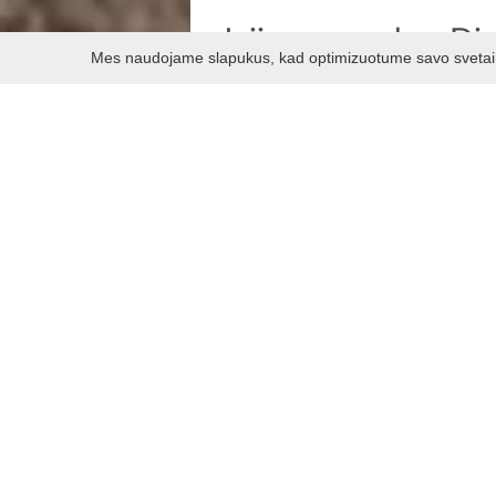
Jojimo pamokos Die
Mes naudojame slapukus, kad optimizuotume savo svetainę 
Dievogalos žirgyno kompleksą suda
miškų platybės ir žinoma maniežas,
Siūlomos paslaugos:
Jojimo pamokos
Fotosesija su žirgais
Žirgyno maniežo nuoma atvy
Dievogalos k., Alšėnai
+370 698 24219
butkus.zirgynas@gmail.com