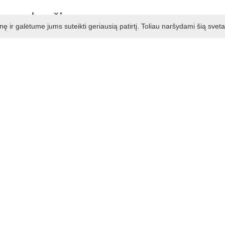
vogalos žirgyne
ir galėtume jums suteikti geriausią patirtį. Toliau naršydami šią svet
ro uždara jojimo aikštelė lauke, dviejų hektarų atvira pieva,
 skirtas jojimui šaltuoju metų laiku ir blogu oru.
kus su savu žirgu