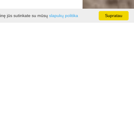
ainę jūs sutinkate su mūsų
slapukų politika
Supratau
 begalinės viliojančios Dievogalos