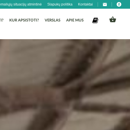
emaliųjų situacijų atmintinė
Slapukų politika
Kontaktai
I?
KUR APSISTOTI?
VERSLAS
APIE MUS