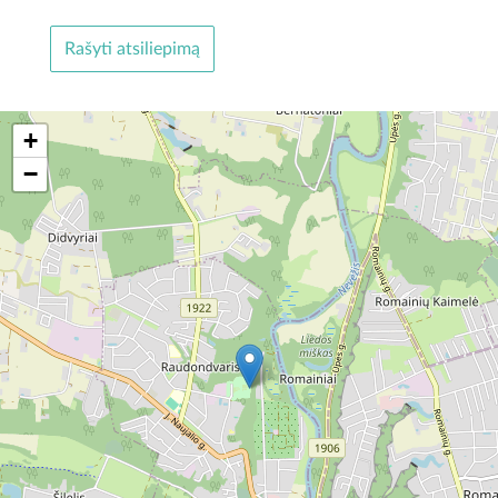
Rašyti atsiliepimą
+
−