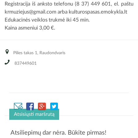
Registracija iš anksto telefonu (8 37) 449 601, el. paštu
krmuziejus@gmail.com
arba kulturospasas.emokykla.lt
Edukacinės veiklos trukmė iki 45 min.
Kaina asmeniui 3,00 €.
Pilies takas 1, Raudondvaris
837449601
Atsisiųsti maršrutą
Atsiliepimų dar nėra. Būkite pirmas!