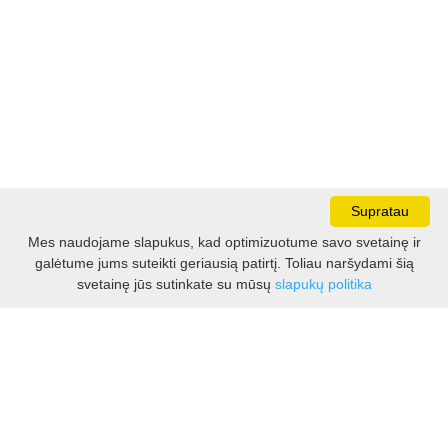
Supratau
Mes naudojame slapukus, kad optimizuotume savo svetainę ir
galėtume jums suteikti geriausią patirtį. Toliau naršydami šią
Darbo laikas:
svetainę jūs sutinkate su mūsų
slapukų politika
I - V 8.30 - 17.00 val.
VI -VII 10.00 - 16.00 val.
Kontaktai
VšĮ Kauno rajono turizmo ir verslo informacijos centras
Pilies takas 1, Raudondvaris 54127, Kauno r.
Įm.k. 303012249