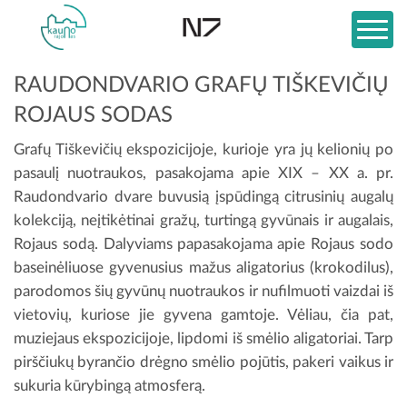
RAUDONDVARIO GRAFŲ TIŠKEVIČIŲ
ROJAUS SODAS
Grafų Tiškevičių ekspozicijoje, kurioje yra jų kelionių po
pasaulį nuotraukos, pasakojama apie XIX – XX a. pr.
Raudondvario dvare buvusią įspūdingą citrusinių augalų
kolekciją, neįtikėtinai gražų, turtingą gyvūnais ir augalais,
Rojaus sodą. Dalyviams papasakojama apie Rojaus sodo
baseinėliuose gyvenusius mažus aligatorius (krokodilus),
parodomos šių gyvūnų nuotraukos ir nufilmuoti vaizdai iš
vietovių, kuriose jie gyvena gamtoje. Vėliau, čia pat,
muziejaus ekspozicijoje, lipdomi iš smėlio aligatoriai. Tarp
pirščiukų byrančio drėgno smėlio pojūtis, pakeri vaikus ir
sukuria kūrybingą atmosferą.