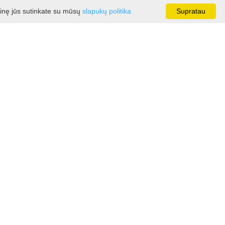
ainę jūs sutinkate su mūsų
slapukų politika
Supratau
kia kurti mistišką bei legendomis
itas menininko Tado Šimkaus gatvės
dvei.