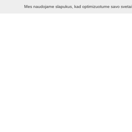
„Balandžių lesintoja
Mes naudojame slapukus, kad optimizuotume savo svetainę 
Vilkijos kultūros centras, įgyve
apipintą jo įvaizdį, kurį dar labia
Šio gatvės meno kūrinio autorius 
„Balandžių lesintojas“ nutapytas 
meno kūrinys „Apsikabinimas“.
Balandžius lesinančio senjoro pav
Nuotraukos autorius - O.Fedorc
Vydūno al. 10, Vilkija
kaunas2022.eu/2020/12/07/vilkijos-