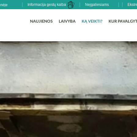
Informacija gestų kalba
Neįgaliesiams
Ekstr
NAUJIENOS
LAIVYBA
KĄ VEIKTI?
KUR PAVALGYT