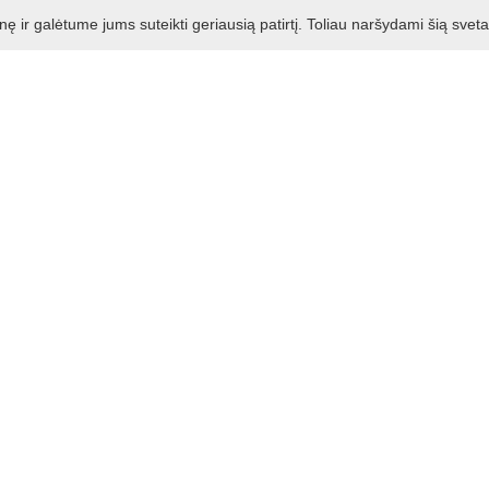
s“
ir galėtume jums suteikti geriausią patirtį. Toliau naršydami šią svet
ndinantis „Šiuolaikinės seniūnijos“ projektą miestelyje, sie
u sustiprina paslaptingai pastatus nuspalvinančios freskos.
- menininkas Tadas Šimkus.
ant apleisto Vilkijos pastato, kurio kitoje sienoje yra ir k
eikslas suteikia jaukumo ir draugiškumo jausmą jį supančiai er
hak
sienose-paslaptingai-atsirade-meno-kuriniai/