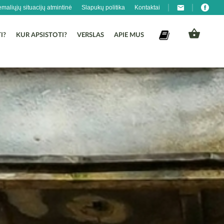
emaliųjų situacijų atmintinė
Slapukų politika
Kontaktai
I?
KUR APSISTOTI?
VERSLAS
APIE MUS