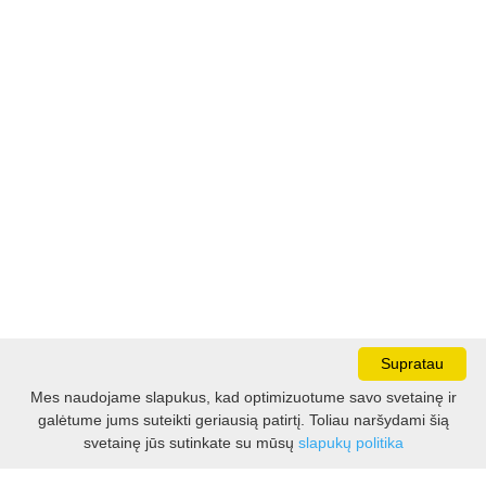
Supratau
Mes naudojame slapukus, kad optimizuotume savo svetainę ir
galėtume jums suteikti geriausią patirtį. Toliau naršydami šią
Darbo laikas:
svetainę jūs sutinkate su mūsų
slapukų politika
I - V 8.30 - 17.00 val.
VI -VII 10.00 - 16.00 val.