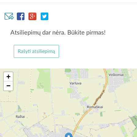
Atsiliepimų dar nėra. Būkite pirmas!
Rašyti atsiliepimą
+
−