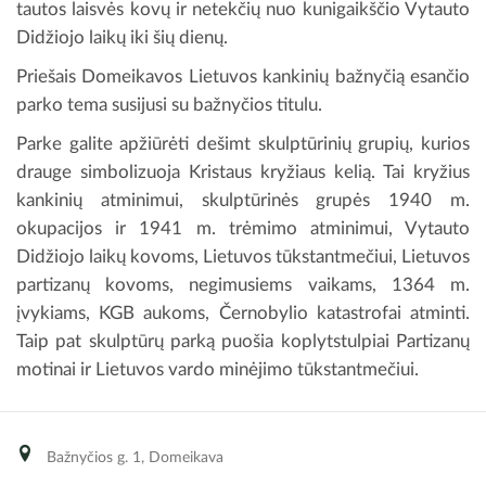
tautos laisvės kovų ir netekčių nuo kunigaikščio Vytauto
Didžiojo laikų iki šių dienų.
Priešais Domeikavos Lietuvos kankinių bažnyčią esančio
parko tema susijusi su bažnyčios titulu.
Parke galite apžiūrėti dešimt skulptūrinių grupių, kurios
drauge simbolizuoja Kristaus kryžiaus kelią. Tai kryžius
kankinių atminimui, skulptūrinės grupės 1940 m.
okupacijos ir 1941 m. trėmimo atminimui, Vytauto
Didžiojo laikų kovoms, Lietuvos tūkstantmečiui, Lietuvos
partizanų kovoms, negimusiems vaikams, 1364 m.
įvykiams, KGB aukoms, Černobylio katastrofai atminti.
Taip pat skulptūrų parką puošia koplytstulpiai Partizanų
motinai ir Lietuvos vardo minėjimo tūkstantmečiui.
Bažnyčios g. 1, Domeikava