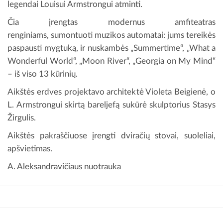
legendai Louisui Armstrongui atminti.
Čia įrengtas modernus amfiteatras
renginiams, sumontuoti muzikos automatai: jums tereikės
paspausti mygtuką, ir nuskambės „Summertime“, „What a
Wonderful World“, „Moon River“, „Georgia on My Mind“
– iš viso 13 kūrinių.
Aikštės erdves projektavo architektė Violeta Beigienė, o
L. Armstrongui skirtą bareljefą sukūrė skulptorius Stasys
Žirgulis.
Aikštės pakraščiuose įrengti dviračių stovai, suoleliai,
apšvietimas.
A. Aleksandravičiaus nuotrauka