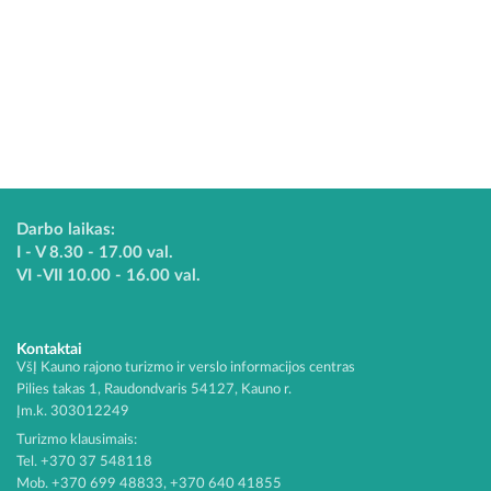
Darbo laikas:
I - V 8.30 - 17.00 val.
VI -VII 10.00 - 16.00 val.
Kontaktai
VšĮ Kauno rajono turizmo ir verslo informacijos centras
Pilies takas 1, Raudondvaris 54127, Kauno r.
Įm.k. 303012249
Turizmo klausimais:
Tel. +370 37 548118
Mob. +370 699 48833, +370 640 41855