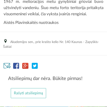
1967 m. melioracijos metu gynybiniai grioviai buvo
užtvindyti vandeniu. Šiuo metu forto teritorija pritaikyta
visuomeninei veiklai, čia vyksta įvairūs renginiai.
Aistės Plavinskaitės nuotraukos
Akademijos sen., prie krašto kelio Nr. 140 Kaunas - Zapyškis-
Šakiai
Atsiliepimų dar nėra. Būkite pirmas!
Rašyti atsiliepimą