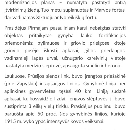
modernizacijos planas – numatyta pastatyti antrą
įtvirtinimų žiedą. Tuo metu suplanuotas ir Marvos fortas,
dar vadinamas XI-tuoju ar Noreikiškių fortu.
Prasidėjus Pirmajam pasauliniam karui nebaigtas statyti
objektas pritaikytas gynybai lauko fortifikacijos
priemonėmis: pylimuose ir griovio prieigose kitoje
griovio pusėje iškasti apkasai, gilios priedangos,
vadinamieji lapės urvai, užnugario kareivinių vietoje
pastatyta medžio slėptuvė, apsaugota smėliu ir betonu.
Laukuose, Prūsijos sienos link, buvo įrengtos priešakinė
(prie Zapyškio) ir apsaugos linijos. Gynybinė linija per
aplinkines gyvenvietes tęsėsi 40 km. Liniją sudarė
apkasai, kulkosvaidžio lizdai, lengvos slėptuvės, ji buvo
sustiprinta 3 eilių vielų tinklu. Prasidėjus puolimui buvo
paruošta apie 50 proc. šios gynybinės linijos, kurioje
1915 m. vyko ypač intensyvūs kovos veiksmai.