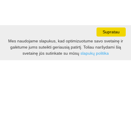
Supratau
Mes naudojame slapukus, kad optimizuotume savo svetainę ir
galėtume jums suteikti geriausią patirtį. Toliau naršydami šią
Darbo laikas:
svetainę jūs sutinkate su mūsų
slapukų politika
I - V 8.30 - 17.00 val.
VI -VII 10.00 - 16.00 val.
Kontaktai
VšĮ Kauno rajono turizmo ir verslo informacijos centras
Pilies takas 1, Raudondvaris 54127, Kauno r.
Įm.k. 303012249
Turizmo klausimais:
Tel. +370 37 548118
Mob. +370 699 48833, +370 640 41855
El. p.
info@kaunorajonas.lt
Verslo klausimais: