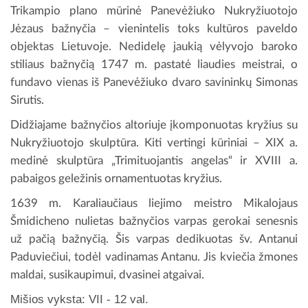
Trikampio plano mūrinė Panevėžiuko Nukryžiuotojo
Jėzaus bažnyčia – vienintelis toks kultūros paveldo
objektas Lietuvoje. Nedidelę jaukią vėlyvojo baroko
stiliaus bažnyčią 1747 m. pastatė liaudies meistrai, o
fundavo vienas iš Panevėžiuko dvaro savininkų Simonas
Sirutis.
Didžiajame bažnyčios altoriuje įkomponuotas kryžius su
Nukryžiuotojo skulptūra. Kiti vertingi kūriniai – XIX a.
medinė skulptūra „Trimituojantis angelas“ ir XVIII a.
pabaigos geležinis ornamentuotas kryžius.
1639 m. Karaliaučiaus liejimo meistro Mikalojaus
Šmidicheno nulietas bažnyčios varpas gerokai senesnis
už pačią bažnyčią. Šis varpas dedikuotas šv. Antanui
Paduviečiui, todėl vadinamas Antanu. Jis kviečia žmones
maldai, susikaupimui, dvasinei atgaivai.
Mišios vyksta: VII - 12 val.