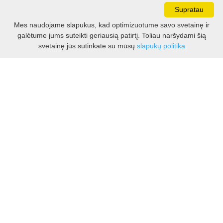
Supratau
Mes naudojame slapukus, kad optimizuotume savo svetainę ir
galėtume jums suteikti geriausią patirtį. Toliau naršydami šią
Darbo laikas:
svetainę jūs sutinkate su mūsų
slapukų politika
I - V 8.30 - 17.00 val.
VI -VII 10.00 - 16.00 val.
Kontaktai
VšĮ Kauno rajono turizmo ir verslo informacijos centras
Pilies takas 1, Raudondvaris 54127, Kauno r.
Įm.k. 303012249
Turizmo klausimais:
Tel. +370 37 548118
Mob. +370 699 48833, +370 640 41855
El. p.
info@kaunorajonas.lt
Verslo klausimais:
Tel. +370 672 65948
El. p.
verslas@kaunorajonas.lt