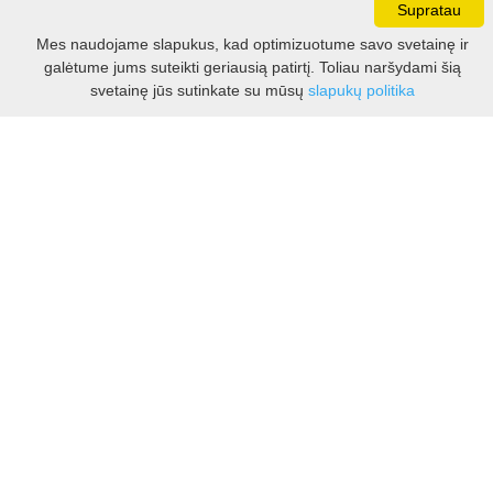
Supratau
Darbo laikas:
Mes naudojame slapukus, kad optimizuotume savo svetainę ir
I - V 8.30 - 17.00 val.
galėtume jums suteikti geriausią patirtį. Toliau naršydami šią
VI -VII 10.00 - 16.00 val.
Filtras
svetainę jūs sutinkate su mūsų
slapukų politika
Kontaktai
VšĮ Kauno rajono turizmo ir verslo informacijos centras
Pilies takas 1, Raudondvaris 54127, Kauno r.
Įm.k. 303012249
Turizmo klausimais:
Tel. +370 37 548118
Mob. +370 699 48833, +370 640 41855
El. p.
info@kaunorajonas.lt
Verslo klausimais:
Tel. +370 672 65948
El. p.
verslas@kaunorajonas.lt