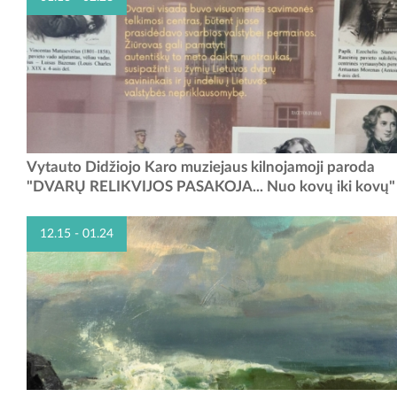
Parodoje galima išvysti keturis politinius dvarų laikotarpius: 1830–
Vytauto Didžiojo Karo muziejaus kilnojamoji paroda
1831 m. ir 1863–1864 m. sukilimus, 1904 m. tautinį atgimimą ir
"DVARŲ RELIKVIJOS PASAKOJA... Nuo kovų iki kovų"
1918–1923 m. Nepriklausomybės kovas....
12.15 - 01.24