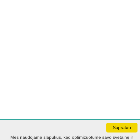
Supratau
Darbo laikas:
Mes naudojame slapukus, kad optimizuotume savo svetainę ir
I - V 8.30 - 17.00 val.