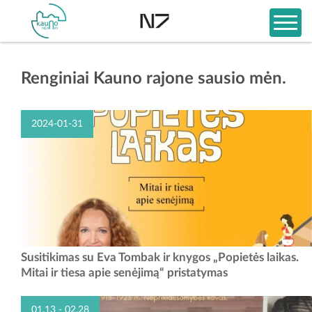
Renginiai Kauno rajone sausio mėn.
2024-01-31
Remdamasi naujausiais moksliniais tyrimais, knygoje „Popietės laikas.
Susitikimas su Eva Tombak ir knygos „Popietės laikas.
Mitai ir tiesa apie senėjimą“ rašytoja Eva Tombak gvildena sveikos
Mitai ir tiesa apie senėjimą“ pristatymas
mitybos, sveikos gyvensenos, mentalinės...
01.13 - 02.28