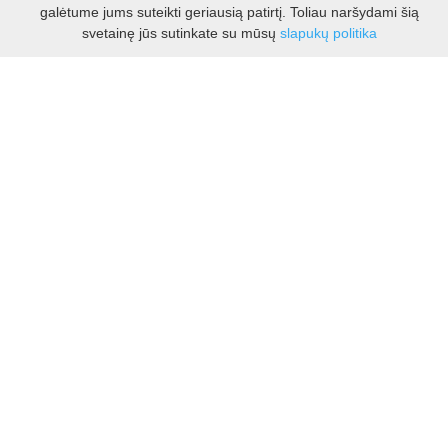
galėtume jums suteikti geriausią patirtį. Toliau naršydami šią
VI -VII 10.00 - 16.00 val.
Filtras
svetainę jūs sutinkate su mūsų
slapukų politika
Kontaktai
VšĮ Kauno rajono turizmo ir verslo informacijos centras
Pilies takas 1, Raudondvaris 54127, Kauno r.
Įm.k. 303012249
Turizmo klausimais:
Tel. +370 37 548118
Mob. +370 699 48833, +370 640 41855
El. p.
info@kaunorajonas.lt
Verslo klausimais:
Tel. +370 672 65948
El. p.
verslas@kaunorajonas.lt