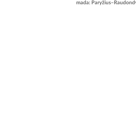
yklos dailės skyriaus mokinių darbų
atidaroma paroda „Prašmatnioji 
mada: Paryžius–Raudondv
asario 23 d. (pirmadienį) 16 val. Kauno
mada: Paryžius–Raudondvaris“
sporto centras (Vasario 16-osios g....
išskirtinius...