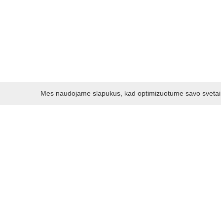
Mes naudojame slapukus, kad optimizuotume savo svetainę 
Darbo laikas:
I - V 8.30 - 17.00 val.
VI -VII 10.00 - 16.00 val.
Kontaktai
VšĮ Kauno rajono turizmo ir verslo informacijos centras
Pilies takas 1, Raudondvaris 54127, Kauno r.
Įm.k. 303012249