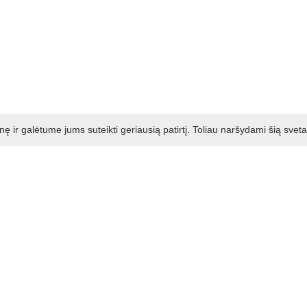
ir galėtume jums suteikti geriausią patirtį. Toliau naršydami šią svet