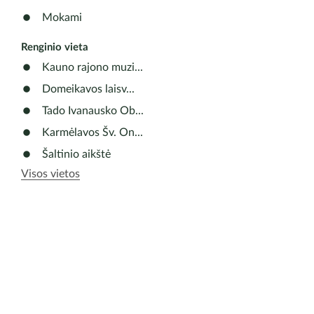
meno mok
parodą! V
Mokami
rajono 
Renginio vieta
Kauno rajono muzi...
Domeikavos laisv...
Tado Ivanausko Ob...
Karmėlavos Šv. On...
Šaltinio aikštė
Visos vietos