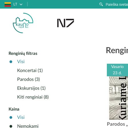
LT
Rengin
Renginių filtras
Visi
Vasario
Koncertai (1)
23 d.
Parodos (3)
Ekskursijos (1)
Kiti renginiai (8)
Kaina
Visi
Garliavos 
Parodos „
Nemokami