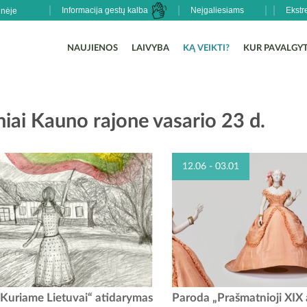
Informacija gestų kalba
Neįgaliesiams
Ekstr
NAUJIENOS
LAIVYBA
KĄ VEIKTI?
KUR PAVALGYT
iai Kauno rajone vasario 23 d.
12.06 - 03.01
kultūros centras kviečia į Kauno rajono
Nuo gruodžio 6 d. Kauno raj
Kuriame Lietuvai“ atidarymas
Paroda „Prašmatnioji XIX 