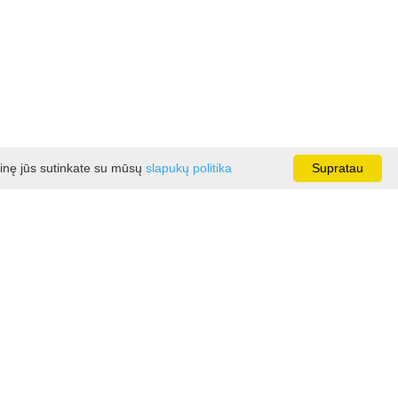
ainę jūs sutinkate su mūsų
slapukų politika
Supratau