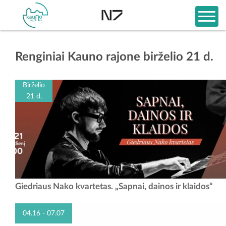
Renginiai Kauno rajone birželio 21 d.
Birželio
21 d.
Pianistas, dainininkas ir kompozitorius Giedrius Nakas, daugeliui
Giedriaus Nako kvartetas. „Sapnai, dainos ir klaidos“
pažįstamas iš koncertinės veiklos su daugybe garsių Lietuvos grupių ir
atlikėjų, tokių kaip „Saulės...
04.16 - 07.07