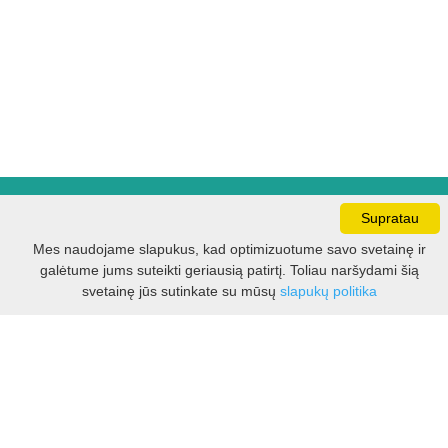
Darbo laikas:
Supratau
I - V 8.30 - 17.00 val.
Mes naudojame slapukus, kad optimizuotume savo svetainę ir
VI -VII 10.00 - 16.00 val.
galėtume jums suteikti geriausią patirtį. Toliau naršydami šią
Filtras
svetainę jūs sutinkate su mūsų
slapukų politika
Kontaktai
VšĮ Kauno rajono turizmo ir verslo informacijos centras
Pilies takas 1, Raudondvaris 54127, Kauno r.
Įm.k. 303012249
Turizmo klausimais:
Tel. +370 37 548118
Mob. +370 699 48833, +370 640 41855