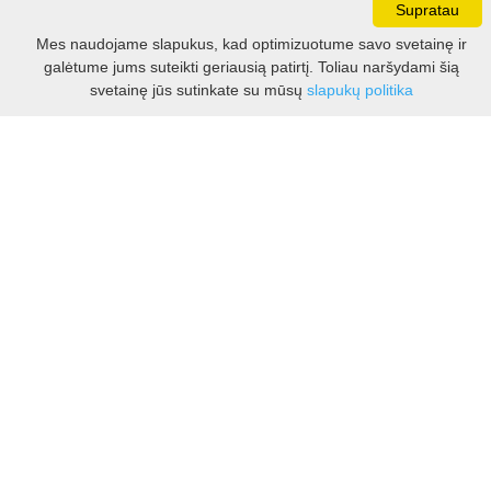
Supratau
Darbo laikas:
Mes naudojame slapukus, kad optimizuotume savo svetainę ir
I - V 8.30 - 17.00 val.
galėtume jums suteikti geriausią patirtį. Toliau naršydami šią
VI -VII 10.00 - 16.00 val.
Filtras
svetainę jūs sutinkate su mūsų
slapukų politika
Kontaktai
VšĮ Kauno rajono turizmo ir verslo informacijos centras
Pilies takas 1, Raudondvaris 54127, Kauno r.
Įm.k. 303012249
Turizmo klausimais:
Tel. +370 37 548118
Mob. +370 699 48833, +370 640 41855
El. p.
info@kaunorajonas.lt
Verslo klausimais:
Tel. +370 672 65948
El. p.
verslas@kaunorajonas.lt