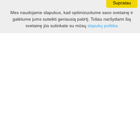
Supratau
Darbo laikas:
Mes naudojame slapukus, kad optimizuotume savo svetainę ir
I - V 8.30 - 17.00 val.
galėtume jums suteikti geriausią patirtį. Toliau naršydami šią
VI -VII 10.00 - 16.00 val.
Filtras
svetainę jūs sutinkate su mūsų
slapukų politika
Kontaktai
VšĮ Kauno rajono turizmo ir verslo informacijos centras
Pilies takas 1, Raudondvaris 54127, Kauno r.
Įm.k. 303012249
Turizmo klausimais:
Tel. +370 37 548118
Mob. +370 699 48833, +370 640 41855
El. p.
info@kaunorajonas.lt
Verslo klausimais:
Tel. +370 672 65948
El. p.
verslas@kaunorajonas.lt