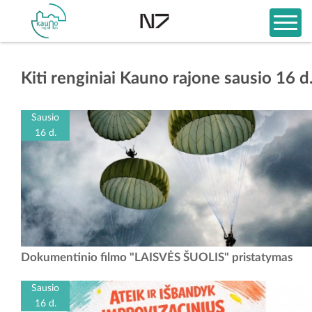
Kiti renginiai Kauno rajone sausio 16 d
Sausio
16 d.
LIETUVOS LAISVĖS SAVAITĖ Sausio 16 d. 18 val. Raudondvario
Dokumentinio filmo "LAISVĖS ŠUOLIS" pristatymas
kultūros centre dokumentinio filmo "LAISVĖS ŠUOLIS" pristatymas.
Filme atskleidžiamos iki šiol...
Sausio
16 d.