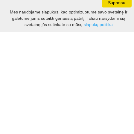
Supratau
Darbo laikas:
Mes naudojame slapukus, kad optimizuotume savo svetainę ir
I - V 8.30 - 17.00 val.
galėtume jums suteikti geriausią patirtį. Toliau naršydami šią
VI -VII 10.00 - 16.00 val.
Filtras
svetainę jūs sutinkate su mūsų
slapukų politika
Kontaktai
VšĮ Kauno rajono turizmo ir verslo informacijos centras
Pilies takas 1, Raudondvaris 54127, Kauno r.
Įm.k. 303012249
Turizmo klausimais:
Tel. +370 37 548118
Mob. +370 699 48833, +370 640 41855
El. p.
info@kaunorajonas.lt
Verslo klausimais:
Tel. +370 672 65948
El. p.
verslas@kaunorajonas.lt