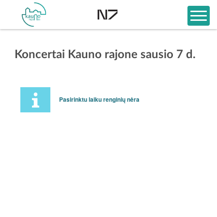
Koncertai Kauno rajone sausio 7 d.
Pasirinktu laiku renginių nėra