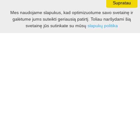
Supratau
Darbo laikas:
Mes naudojame slapukus, kad optimizuotume savo svetainę ir
I - V 8.30 - 17.00 val.
galėtume jums suteikti geriausią patirtį. Toliau naršydami šią
VI -VII 10.00 - 16.00 val.
Filtras
svetainę jūs sutinkate su mūsų
slapukų politika
Kontaktai
VšĮ Kauno rajono turizmo ir verslo informacijos centras
Pilies takas 1, Raudondvaris 54127, Kauno r.
Įm.k. 303012249
Turizmo klausimais:
Tel. +370 37 548118
Mob. +370 699 48833, +370 640 41855
El. p.
info@kaunorajonas.lt
Verslo klausimais:
Tel. +370 672 65948
El. p.
verslas@kaunorajonas.lt