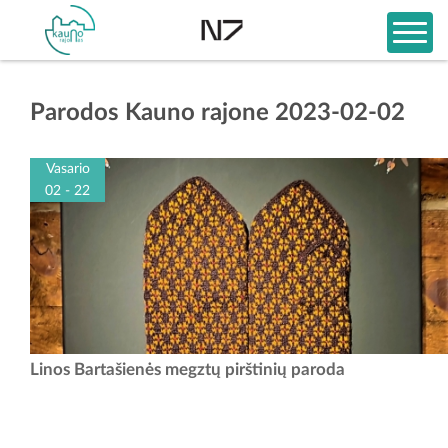
Parodos Kauno rajone 2023-02-02
Vasario
02 - 22
Darbo laikas: II–VI 9.00–18.00
Linos Bartašienės megztų pirštinių paroda