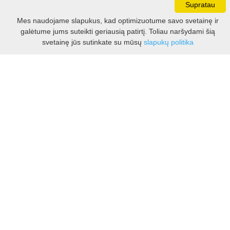
Supratau
Darbo laikas:
Mes naudojame slapukus, kad optimizuotume savo svetainę ir
I - V 8.30 - 17.00 val.
galėtume jums suteikti geriausią patirtį. Toliau naršydami šią
VI -VII 10.00 - 16.00 val.
Filtras
svetainę jūs sutinkate su mūsų
slapukų politika
Kontaktai
VšĮ Kauno rajono turizmo ir verslo informacijos centras
Pilies takas 1, Raudondvaris 54127, Kauno r.
Įm.k. 303012249
Turizmo klausimais:
Tel. +370 37 548118
Mob. +370 699 48833, +370 640 41855
El. p.
info@kaunorajonas.lt
Verslo klausimais:
Tel. +370 672 65948
El. p.
verslas@kaunorajonas.lt