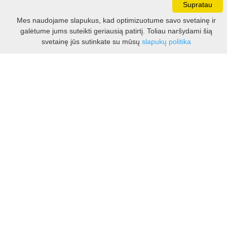
Supratau
Darbo laikas:
Mes naudojame slapukus, kad optimizuotume savo svetainę ir
I - V 8.30 - 17.00 val.
galėtume jums suteikti geriausią patirtį. Toliau naršydami šią
VI -VII 10.00 - 16.00 val.
Filtras
svetainę jūs sutinkate su mūsų
slapukų politika
Kontaktai
VšĮ Kauno rajono turizmo ir verslo informacijos centras
Pilies takas 1, Raudondvaris 54127, Kauno r.
Įm.k. 303012249
Turizmo klausimais:
Tel. +370 37 548118
Mob. +370 699 48833, +370 640 41855
El. p.
info@kaunorajonas.lt
Verslo klausimais:
Tel. +370 672 65948
El. p.
verslas@kaunorajonas.lt