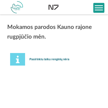
Mokamos parodos Kauno rajone
rugpjūčio mėn.
Pasirinktu laiku renginių nėra