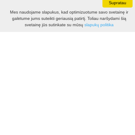
Supratau
Darbo laikas:
Mes naudojame slapukus, kad optimizuotume savo svetainę ir
I - V 8.30 - 17.00 val.
galėtume jums suteikti geriausią patirtį. Toliau naršydami šią
VI -VII 10.00 - 16.00 val.
Filtras
svetainę jūs sutinkate su mūsų
slapukų politika
Kontaktai
VšĮ Kauno rajono turizmo ir verslo informacijos centras
Pilies takas 1, Raudondvaris 54127, Kauno r.
Įm.k. 303012249
Turizmo klausimais:
Tel. +370 37 548118
Mob. +370 699 48833, +370 640 41855
El. p.
info@kaunorajonas.lt
Verslo klausimais:
Tel. +370 672 65948
El. p.
verslas@kaunorajonas.lt