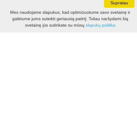
Supratau
Darbo laikas:
Mes naudojame slapukus, kad optimizuotume savo svetainę ir
I - V 8.30 - 17.00 val.
galėtume jums suteikti geriausią patirtį. Toliau naršydami šią
VI -VII 10.00 - 16.00 val.
Filtras
svetainę jūs sutinkate su mūsų
slapukų politika
Kontaktai
VšĮ Kauno rajono turizmo ir verslo informacijos centras
Pilies takas 1, Raudondvaris 54127, Kauno r.
Įm.k. 303012249
Turizmo klausimais:
Tel. +370 37 548118
Mob. +370 699 48833, +370 640 41855
El. p.
info@kaunorajonas.lt
Verslo klausimais:
Tel. +370 672 65948
El. p.
verslas@kaunorajonas.lt