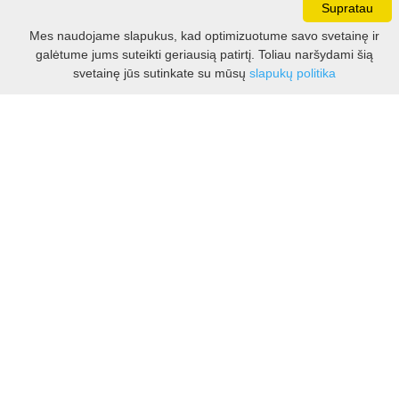
Supratau
Darbo laikas:
Mes naudojame slapukus, kad optimizuotume savo svetainę ir
I - V 8.30 - 17.00 val.
galėtume jums suteikti geriausią patirtį. Toliau naršydami šią
VI -VII 10.00 - 16.00 val.
Filtras
svetainę jūs sutinkate su mūsų
slapukų politika
Kontaktai
VšĮ Kauno rajono turizmo ir verslo informacijos centras
Pilies takas 1, Raudondvaris 54127, Kauno r.
Įm.k. 303012249
Turizmo klausimais:
Tel. +370 37 548118
Mob. +370 699 48833, +370 640 41855
El. p.
info@kaunorajonas.lt
Verslo klausimais:
Tel. +370 672 65948
El. p.
verslas@kaunorajonas.lt