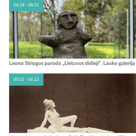
04.18 - 08.31
Septintojo dešimtmečio antros pusės ir aštuntojo dešimtmečio
Leono Striogos paroda „Lietuvos didieji“. Lauko galerija
Striogos kūryba aprėpia platų stiliaus diapazoną, kuriame telpa ir
neoklasicizmo interpretacijos, ir susidomėjimas...
05.02 - 06.22