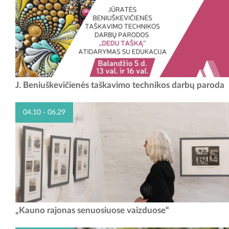
Tai ne tik taškavimo studijos vardas, bet ir parodos pavadinimas,
J. Beniuškevičienės taškavimo technikos darbų paroda
simbolizuojantis kūrybos procesą, kuriame kiekvienas taškas turi savo
prasmę. J....
04.10 - 06.29
Kauno rajono 70-mečiui skirtoje parodoje galima išvysti tarpukariu
„Kauno rajonas senuosiuose vaizduose“
darytuose spaudiniuose užfiksuotus Pakaunės krašto miestus ir
miestelius. Eksponuojami ne tik žymių Lietuvos...