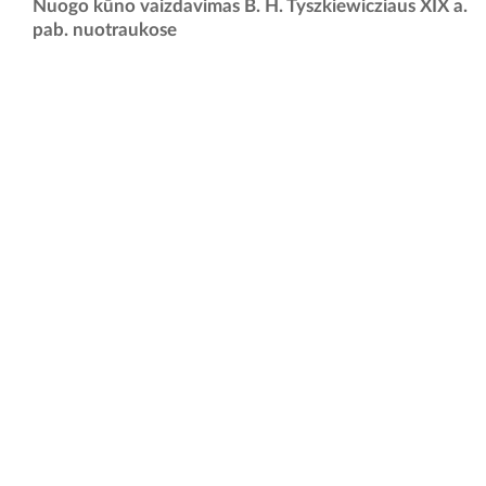
Gegužės 2 d., penktadienį, 18 val. Kauno rajono muziejuje,
Nuogo kūno vaizdavimas B. H. Tyszkiewicziaus XIX a.
Raudondvario pilyje, atidaroma unikali paroda, pristatanti nežinomą
pab. nuotraukose
XIX a. pabaigos Lietuvos fotografijos puslapį. Parodoje
eksponuojamos...