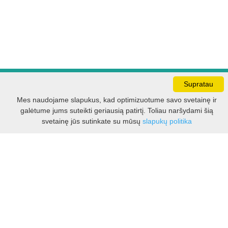
Supratau
Darbo laikas:
I - V 8.30 - 17.00 val.
Mes naudojame slapukus, kad optimizuotume savo svetainę ir
VI -VII 10.00 - 16.00 val.
galėtume jums suteikti geriausią patirtį. Toliau naršydami šią
Filtras
svetainę jūs sutinkate su mūsų
slapukų politika
Kontaktai
VšĮ Kauno rajono turizmo ir verslo informacijos centras
Pilies takas 1, Raudondvaris 54127, Kauno r.
Įm.k. 303012249
Turizmo klausimais:
Tel. +370 37 548118
Mob. +370 699 48833, +370 640 41855
El. p.
info@kaunorajonas.lt