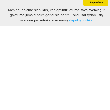
Supratau
Darbo laikas:
Mes naudojame slapukus, kad optimizuotume savo svetainę ir
I - V 8.30 - 17.00 val.
galėtume jums suteikti geriausią patirtį. Toliau naršydami šią
VI -VII 10.00 - 16.00 val.
Filtras
svetainę jūs sutinkate su mūsų
slapukų politika
Kontaktai
VšĮ Kauno rajono turizmo ir verslo informacijos centras
Pilies takas 1, Raudondvaris 54127, Kauno r.
Įm.k. 303012249
Turizmo klausimais:
Tel. +370 37 548118
Mob. +370 699 48833, +370 640 41855
El. p.
info@kaunorajonas.lt
Verslo klausimais:
Tel. +370 672 65948
El. p.
verslas@kaunorajonas.lt