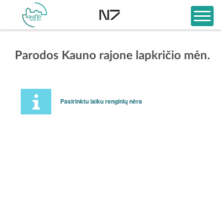
Parodos Kauno rajone lapkričio mėn.
Pasirinktu laiku renginių nėra