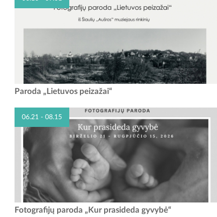
Raudondvario pilyje įsikūrusiame Kauno rajono muziejuje nuo 2026 m.
Paroda „Lietuvos peizažai“
birželio 16 d. veikia fotomenininko Stanislovo Žvirgždo paroda
„Lietuvos peizažai“ iš Šiaulių...
06.21 - 08.15
FOTOGRAFIJŲ PARODA „KUR PRASIDEDA GYVYBĖ“ Birželio 21
Fotografijų paroda „Kur prasideda gyvybė“