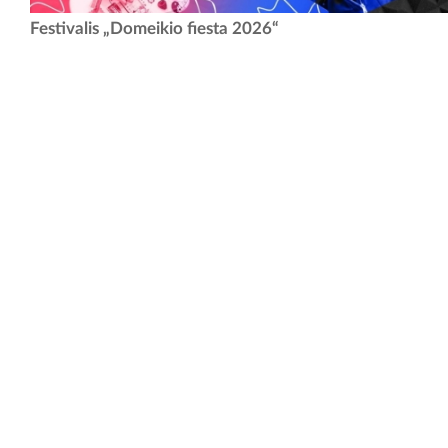
Vienas iš populiariausių ir laukiamiausių jaunimo muzikos festivalių
Festivalis „Domeikio fiesta 2026“
kviečia visus jaunus atlikėjus bei grupes registruotis ir savo talentais
pasidalinti „Domeikio fiesta 2026”...