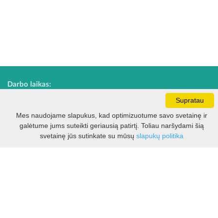
Darbo laikas:
I - V 8.30 - 17.00 val.
Supratau
VI -VII 10.00 - 16.00 val.
Mes naudojame slapukus, kad optimizuotume savo svetainę ir
galėtume jums suteikti geriausią patirtį. Toliau naršydami šią
Filtras
svetainę jūs sutinkate su mūsų
slapukų politika
Kontaktai
VšĮ Kauno rajono turizmo ir verslo informacijos centras
Pilies takas 1, Raudondvaris 54127, Kauno r.
Įm.k. 303012249
Turizmo klausimais:
Tel. +370 37 548118
Mob. +370 699 48833, +370 640 41855
El. p.
info@kaunorajonas.lt