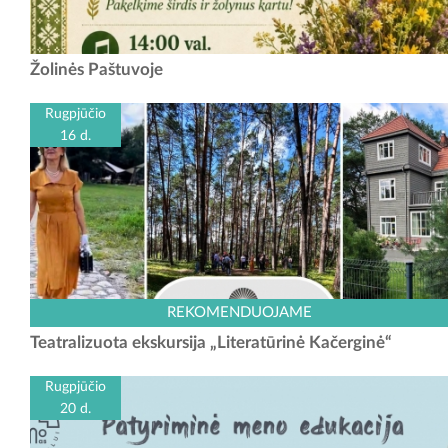
Žolinių šventė Paštuvoje Data: rugpjūčio 15 d. Laikas: 13 val. - Šv.
Žolinės Paštuvoje
mišios Paštuvos Šv. Barboros bažnyčioje 14 val. -...
Rugpjūčio
16 d.
Leiskitės į kelionę laiku ir atraskite elegantiškas vilas bei tyliai
REKOMENDUOJAME
saugomas Kačerginės kurorto paslaptis! Iškalbinga, visada puikia
Teatralizuota ekskursija „Literatūrinė Kačerginė“
nuotaika spinduliuojanti ponia Adelė labai...
Rugpjūčio
20 d.