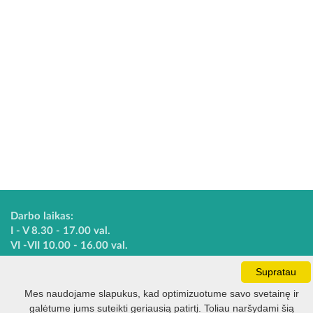
Darbo laikas:
I - V 8.30 - 17.00 val.
VI -VII 10.00 - 16.00 val.
Supratau
Kontaktai
Mes naudojame slapukus, kad optimizuotume savo svetainę ir
VšĮ Kauno rajono turizmo ir verslo informacijos centras
galėtume jums suteikti geriausią patirtį. Toliau naršydami šią