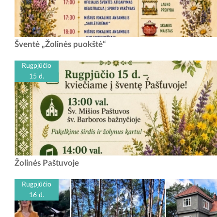
Žolinės puokštė Rugpjūčio 15-ąją bus gera proga padėti darbus į šalį ir
Šventė „Žolinės puokštė“
susitikti visam kraštui. Saulėtekių laisvalaikio salės prieigose vyks
Vilkijos...
Rugpjūčio
15 d.
Žolinių šventė Paštuvoje Data: rugpjūčio 15 d. Laikas: 13 val. - Šv.
Žolinės Paštuvoje
mišios Paštuvos Šv. Barboros bažnyčioje 14 val. -...
Rugpjūčio
16 d.