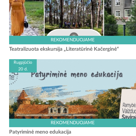
Leiskitės į kelionę laiku ir atraskite elegantiškas vilas bei tyliai
REKOMENDUOJAME
saugomas Kačerginės kurorto paslaptis! Iškalbinga, visada puikia
Teatralizuota ekskursija „Literatūrinė Kačerginė“
nuotaika spinduliuojanti ponia Adelė labai...
Rugpjūčio
20 d.
Kauno rajono turizmo ir verslo informacijos centras kviečia išbandyti
REKOMENDUOJAME
naują veiklą – „Patyriminę meno edukaciją“. Šis užsiėmimas skirtas
Patyriminė meno edukacija
įvairaus amžiaus dalyviams,...