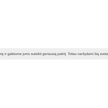
ir galėtume jums suteikti geriausią patirtį. Toliau naršydami šią svet