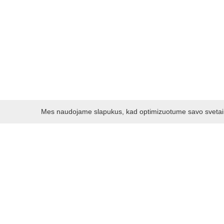
Mes naudojame slapukus, kad optimizuotume savo svetainę 
Darbo laikas:
I - V 8.30 - 17.00 val.
VI -VII 10.00 - 16.00 val.
Kontaktai
VšĮ Kauno rajono turizmo ir verslo informacijos centras
Pilies takas 1, Raudondvaris 54127, Kauno r.