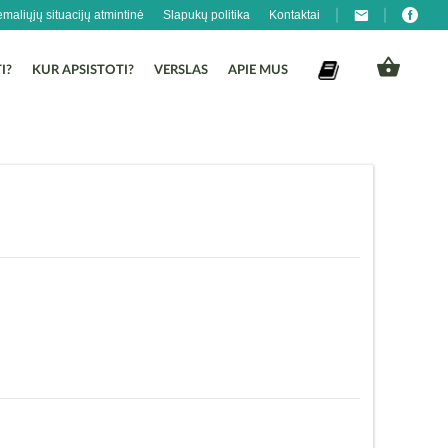
emaliųjų situacijų atmintinė
Slapukų politika
Kontaktai
I?
KUR APSISTOTI?
VERSLAS
APIE MUS