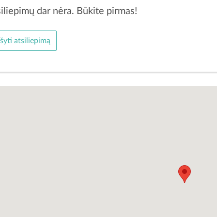
iliepimų dar nėra. Būkite pirmas!
šyti atsiliepimą