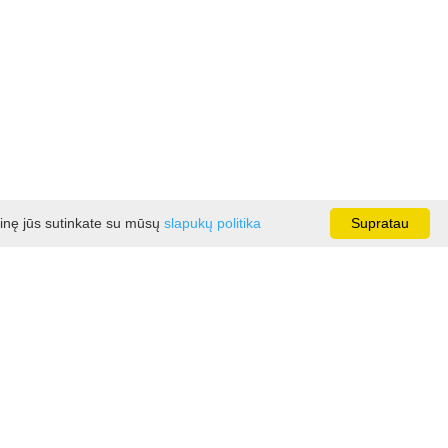
ainę jūs sutinkate su mūsų
slapukų politika
Supratau