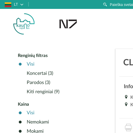
LT
Renginių filtras
CL
Visi
Koncertai (3)
Parodos (3)
Info
Kiti renginiai (9)
K
Kaina
K
Visi
Nemokami
Mokami