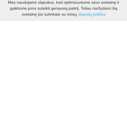
Mes naudojame slapukus, kad optimizuotume savo svetainę ir
galėtume jums suteikti geriausią patirtį. Toliau naršydami šią
Darbo laikas:
svetainę jūs sutinkate su mūsų
slapukų politika
I - V 8.30 - 17.00 val.
VI -VII 10.00 - 16.00 val.
Kontaktai
VšĮ Kauno rajono turizmo ir verslo informacijos centras
Pilies takas 1, Raudondvaris 54127, Kauno r.
Įm.k. 303012249
Turizmo klausimais:
Tel. +370 37 548118
Mob. +370 699 48833, +370 640 41855
El. p.
info@kaunorajonas.lt
Verslo klausimais:
Tel. +370 672 65948
El. p.
verslas@kaunorajonas.lt