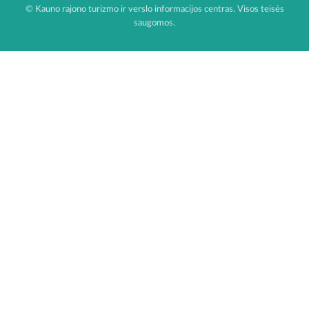
© Kauno rajono turizmo ir verslo informacijos centras. Visos teisės
saugomos.