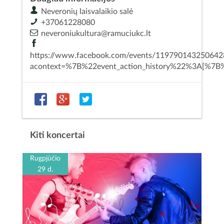
Neveronių laisvalaikio salė
+37061228080
neveroniukultura@ramuciukc.lt
https://www.facebook.com/events/119790143250642
acontext=%7B%22event_action_history%22%3A[%
Kiti koncertai
Rugpjūčio
29 d.