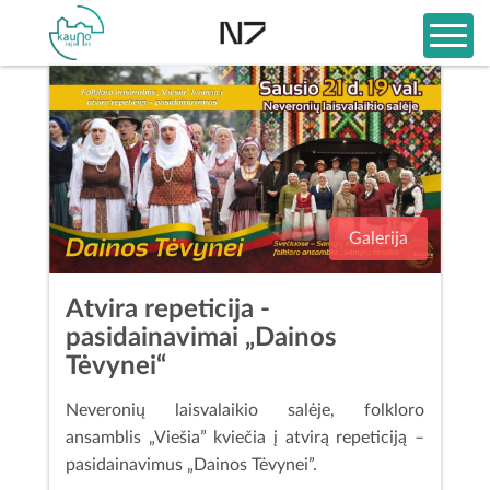
Galerija
Atvira repeticija -
pasidainavimai „Dainos
Tėvynei“
Neveronių laisvalaikio salėje, folkloro
ansamblis „Viešia” kviečia į atvirą repeticiją –
pasidainavimus „Dainos Tėvynei”.