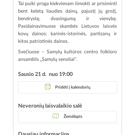
Tai puiki proga kiekvienam išmokti ar prisiminti
bent keletą liaudies dainų, pajustį jų grožį,
bendrystę, dvasingumą ir vienybę.
Pasidainavimuose skambės Lietuvos laisvės
kovų dainos: karinės-istorinės, partizanų ir
kitos patriotinės dainos.
Svečiuose – Samylų kultūros centro folkloro
ansamblis „Samylų senoliai“.
Sausio 21 d. nuo 19:00
Pridėti į kalendorių
Neveronių laisvalaikio salė
Žemėlapis
Daugiau informacijos