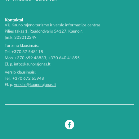
Kontaktai
VšĮ Kauno rajono turizmo ir verslo informacijos centras
Pilies takas 1, Raudondvaris 54127, Kauno r.
Įm.k. 303012249
Turizmo klausimais:
Tel. +370 37 548118
Mob. +370 699 48833, +370 640 41855
El. p.
info@kaunorajonas.lt
Verslo klausimais:
Tel. +370 672 65948
El. p.
verslas@kaunorajonas.lt