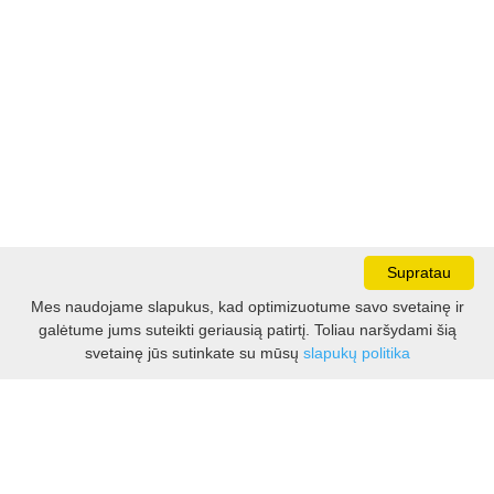
Supratau
Mes naudojame slapukus, kad optimizuotume savo svetainę ir
galėtume jums suteikti geriausią patirtį. Toliau naršydami šią
Darbo laikas:
svetainę jūs sutinkate su mūsų
slapukų politika
I - V 8.30 - 17.00 val.
VI -VII 10.00 - 16.00 val.
Kontaktai
VšĮ Kauno rajono turizmo ir verslo informacijos centras
Pilies takas 1, Raudondvaris 54127, Kauno r.