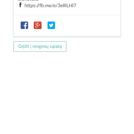
https://fb.me/e/3eIllLHl7
Grįžti į renginių sąrašą