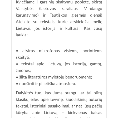
Kviečiame į garsinių skaitymų popietę, skirtą
Valstybės (Lietuvos karaliaus Mindaugo
karūnavimo) ir Tautiškos giesmės dienai!
Ateikite su tekstais, kurie atskleidžia meilę
Lietuvai, jos istorijai ir kultūrai. Kas Jūsų
laukia:
• atviras mikrofonas visiems, norintiems
skaityti;
• tekstai apie Lietuvą, jos istoriją, gamtą,
žmones;
• šilta literatūros mylėtojų bendruomenė;
• nuoširdi ir pilietiška atmosfera.
Dalykitės tuo, kas Jums brangu: ar tai būtų
klasikų eilės apie tėvynę, šiuolaikinių autorių
tekstai, istoriniai pasakojimai, ar net jūsų pačių
kūryba apie Lietuvą – kiekvienas balsas