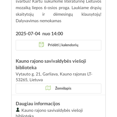
svarbus! Kartu sukurkime literatūrinę Lietuvos
mozaiką liepos 6-osios proga. Laukiame drąsių
skaitytojų ir dėmesingų klausytojų!
Dalyvavimas nemokamas
2025-07-04 nuo 14:00
Pridėti į kalendorių
Kauno rajono savivaldybės viešoji
biblioteka
Vytauto g. 21, Garliava, Kauno rajonas LT-
53265, Lietuva
Žemėlapis
Daugiau informacijos
Kauno rajono savivaldybės viešoji
biblioteka