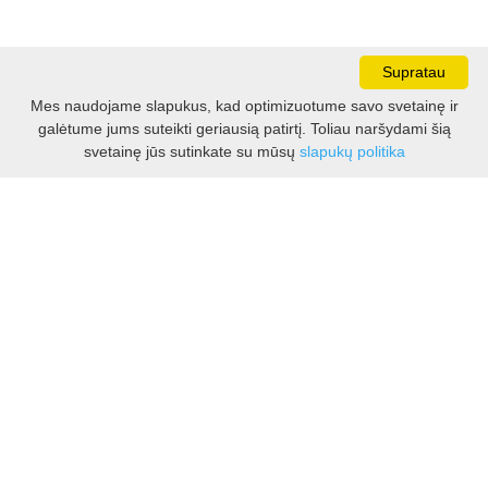
Supratau
Mes naudojame slapukus, kad optimizuotume savo svetainę ir
galėtume jums suteikti geriausią patirtį. Toliau naršydami šią
Darbo laikas:
svetainę jūs sutinkate su mūsų
slapukų politika
I - V 8.30 - 17.00 val.
VI -VII 10.00 - 16.00 val.
Kontaktai
VšĮ Kauno rajono turizmo ir verslo informacijos centras
Pilies takas 1, Raudondvaris 54127, Kauno r.
Įm.k. 303012249
Turizmo klausimais:
Tel. +370 37 548118
Mob. +370 699 48833, +370 640 41855
El. p.
info@kaunorajonas.lt
Verslo klausimais:
Tel. +370 672 65948
El. p.
verslas@kaunorajonas.lt