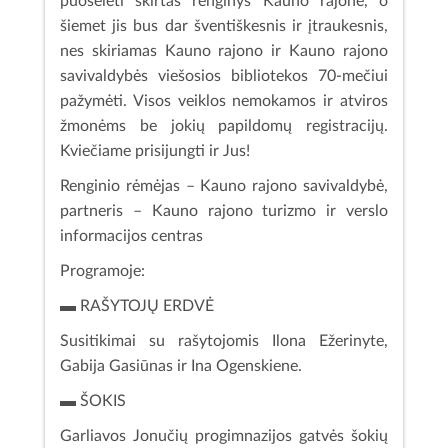
puoselėti skirtas renginys Kauno rajone, o
šiemet jis bus dar šventiškesnis ir įtraukesnis,
nes skiriamas Kauno rajono ir Kauno rajono
savivaldybės viešosios bibliotekos 70-mečiui
pažymėti. Visos veiklos nemokamos ir atviros
žmonėms be jokių papildomų registracijų.
Kviečiame prisijungti ir Jus!
Renginio rėmėjas – Kauno rajono savivaldybė,
partneris – Kauno rajono turizmo ir verslo
informacijos centras
Programoje:
▬ RAŠYTOJŲ ERDVĖ
Susitikimai su rašytojomis Ilona Ežerinyte,
Gabija Gasiūnas ir Ina Ogenskiene.
▬ ŠOKIS
Garliavos Jonučių progimnazijos gatvės šokių