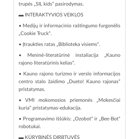
trupės „SIL kids“ pasirodymas.
▬ INTERAKTYVIOS VEIKLOS
• Medijų ir informacinio raštingumo furgonėlis
„Cookie Truck“.
• Įtraukties ratas „Biblioteka visiems“.
• Meninė-literatūrinė instaliacija „Kauno
rajono literatūrinis kelias“.
• Kauno rajono turizmo ir verslo informacijos
centro stalo žaidimo „Dueto! Kauno rajonas“
pristatymas.
• VMI mokomosios priemonės „Mokesčiai
kuria“ pristatymas-edukacija.
• Programavimo iššūkis: „Ozobot“ ir „Bee-Bot“
robotukai.
▬ KŪRYBINĖS DIRBTUVĖS