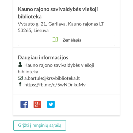
Kauno rajono savivaldybės viešoji
biblioteka
Vytauto g. 21, Garliava, Kauno rajonas LT-
53265, Lietuva
Žemėlapis
Daugiau informacijos
Kauno rajono savivaldybės viešoji
biblioteka
a.bartule@krsvbiblioteka.lt
https://fb.me/e/5wNDnkqMv
Grįžti į renginių sąrašą