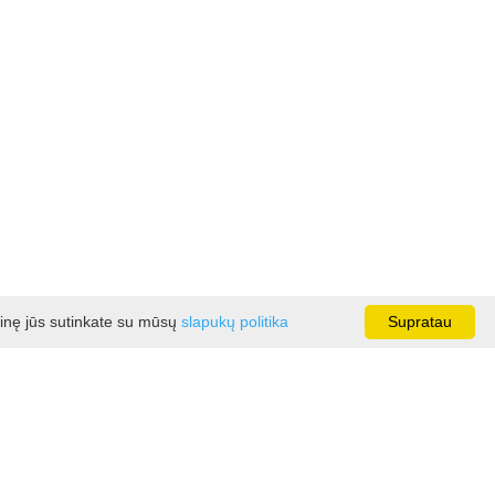
ainę jūs sutinkate su mūsų
slapukų politika
Supratau