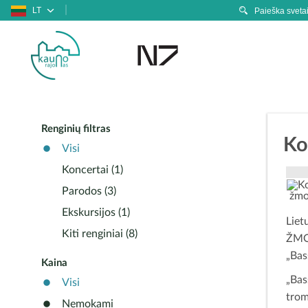
LT
Renginių filtras
Ko
Visi
Koncertai (1)
Parodos (3)
Ekskursijos (1)
Liet
Kiti renginiai (8)
ŽMO
„Bas
Kaina
„Ba
Visi
trom
Nemokami