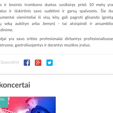
s ir bosinio trombono duetas susikūręs prieš 10 metų yr
alus ir išskirtinis savo sudėtimi ir garsų spalvomis. Šie d
rumentai vieninteliai iš visų kitų gali pagroti glisando (greit
ų seką aukštyn arba žemyn) - tai atsispindi ir ansambli
dinime.
kėjai yra savo srities profesionalai dirbantys profesionaliuos
struose, gastroliuojantys ir darantys muzikos įrašus.
Spausdinti
 koncertai
čio
.