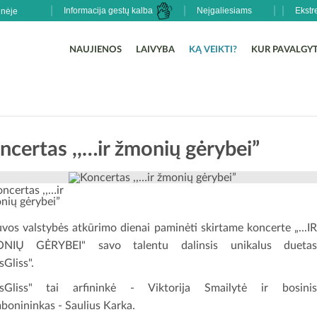
Informacija gestų kalba
Neįgaliesiams
Ekstr
NAUJIENOS
LAIVYBA
KĄ VEIKTI?
KUR PAVALGYT
ncertas ,,…ir žmonių gėrybei”
uvos valstybės atkūrimo dienai paminėti skirtame koncerte „...I
NIŲ GĖRYBEI" savo talentu dalinsis unikalus dueta
sGliss".
ssGliss" tai arfininkė - Viktorija Smailytė ir bosini
bonininkas - Saulius Karka.