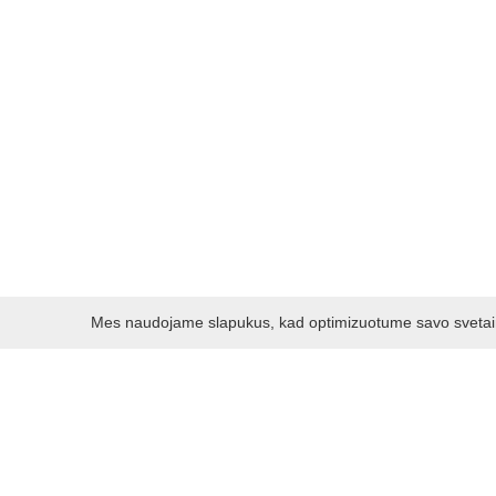
Mes naudojame slapukus, kad optimizuotume savo svetainę 
Darbo laikas:
I - V 8.30 - 17.00 val.
VI -VII 10.00 - 16.00 val.