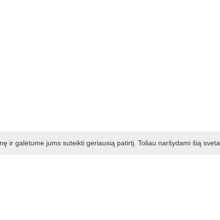
ir galėtume jums suteikti geriausią patirtį. Toliau naršydami šią svet