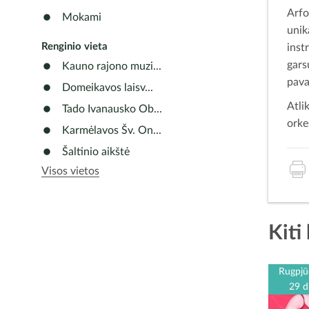
Arfo
Mokami
unik
Renginio vieta
inst
gars
Kauno rajono muzi...
pava
Domeikavos laisv...
Atli
Tado Ivanausko Ob...
orke
Karmėlavos Šv. On...
Šaltinio aikštė
Visos vietos
Kiti
Rugpjū
29 d