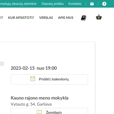
emaliųjų situacijų atmintinė
Slapukų politika
Kontaktai
I?
KUR APSISTOTI?
VERSLAS
APIE MUS
2023-02-15 nuo 19:00
Pridėti į kalendorių
R
s
Kauno rajono meno mokykla
s
Vytauto g. 54, Garliava
Žemėlapis