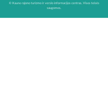
© Kauno rajono turizmo ir verslo informacijos centras. Visos teisės
saugomos.