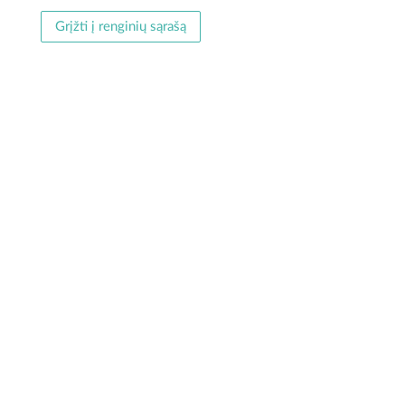
Grįžti į renginių sąrašą