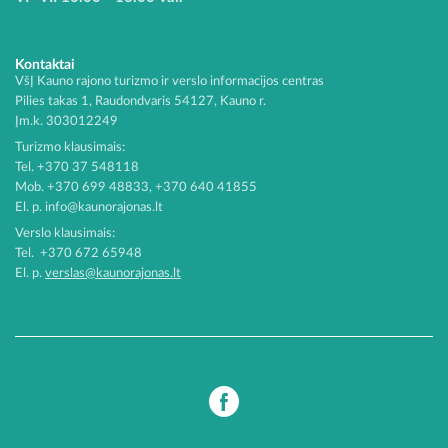
Kontaktai
VšĮ Kauno rajono turizmo ir verslo informacijos centras
Pilies takas 1, Raudondvaris 54127, Kauno r.
Įm.k. 303012249
Turizmo klausimais:
Tel. +370 37 548118
Mob. +370 699 48833, +370 640 41855
El. p.
info@kaunorajonas.lt
Verslo klausimais:
Tel. +370 672 65948
El. p.
verslas@kaunorajonas.lt