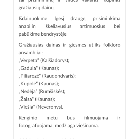
tai prisiminimų ir vilties vakaras, kupinas
gražiausių dainų.
Išdainuokime ilgesį drauge, prisiminkima
anapilin iškeliavusius artimuosius bei
pabūkime bendrystėje.
Gražiausias dainas ir giesmes atliks folkloro
ansambliai:
„Verpeta“ (Kaišiadorys);
„Gadula“ (Kaunas);
„Piliarozė“ (Raudondvaris);
„Kupolė“ (Kaunas);
„Nedėja“ (Rumšiškės);
„Žaisa“ (Kaunas);
„Viešia“ (Neveronys).
Renginio metu bus filmuojama ir
fotografuojama, medžiaga viešinama.