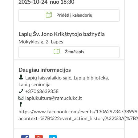
2025-10-24 nuo 18:30
Pridėti į kalendorių
Lapių Šv. Jono Krikštytojo bažnyčia
Mokyklos g. 2, Lapės
Žemėlapis
Daugiau informacijos
Lapių laisvalaikio salė, Lapių biblioteka,
Lapių seniūnija
+37063639358
lapiukultura@ramuciukc.lt
https://www.facebook.com/events/130629734738999
acontext=%7B%22event_action_history%22%3A[%