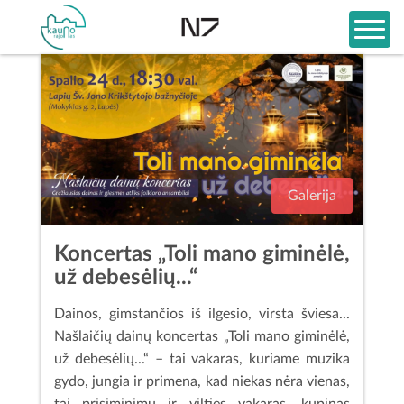
Galerija
Koncertas „Toli mano giminėlė,
už debesėlių...“
Dainos, gimstančios iš ilgesio, virsta šviesa...
Našlaičių dainų koncertas „Toli mano giminėlė,
už debesėlių...“ – tai vakaras, kuriame muzika
gydo, jungia ir primena, kad niekas nėra vienas,